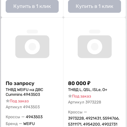
Купить в 1 клик
Купить в 1 клик
По запросу
80 000
₽
ТНВД WEIFU на ДВС
ТНВД L, QSL, ISLe, О+
Cummins 4943503
Под заказ
Под заказ
Артикул
3973228
Артикул
4943503
—
Кроссы
—
Кроссы
4943503
3973228, 4921431, 5594766,
—
Бренд
WEIFU
5311171, 4954200, 4902731