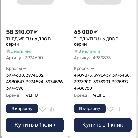
58 310,07
₽
65 000
₽
ТНВД WEIFU на ДВС B
ТНВД WEIFU на ДВС C
серии
серии
В наличии
В наличии
Артикул
3974600
Артикул
4989873
—
—
Кроссы
Кроссы
3974600, 3974602,
4989873, 3976437, 3976438,
4980547, 3974594, 3974596,
3973900, 3973901, 3975877,
3974598
4988760
—
—
Бренд
WEIFU
Бренд
WEIFU
В корзину
В корзину
Купить в 1 клик
Купить в 1 клик