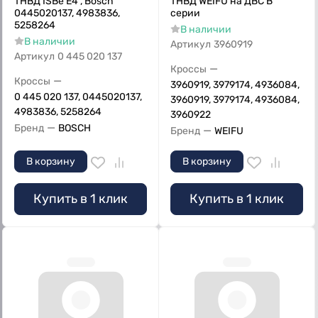
ТНВД ISBe E4 , Bosch
ТНВД WEIFU на ДВС B
0445020137, 4983836,
серии
5258264
В наличии
В наличии
Артикул
3960919
Артикул
0 445 020 137
—
Кроссы
—
Кроссы
3960919, 3979174, 4936084,
0 445 020 137, 0445020137,
3960919, 3979174, 4936084,
4983836, 5258264
3960922
—
Бренд
BOSCH
—
Бренд
WEIFU
В корзину
В корзину
Купить в 1 клик
Купить в 1 клик