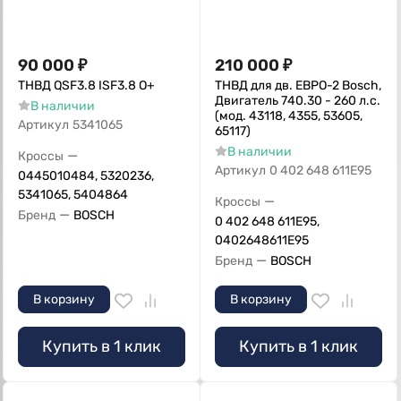
90 000
₽
210 000
₽
ТНВД QSF3.8 ISF3.8 О+
ТНВД для дв. ЕВРО-2 Bosch,
Двигатель 740.30 - 260 л.с.
В наличии
(мод. 43118, 4355, 53605,
Артикул
5341065
65117)
В наличии
—
Кроссы
Артикул
0 402 648 611E95
0445010484, 5320236,
5341065, 5404864
—
Кроссы
—
Бренд
BOSCH
0 402 648 611E95,
0402648611E95
—
Бренд
BOSCH
В корзину
В корзину
Купить в 1 клик
Купить в 1 клик