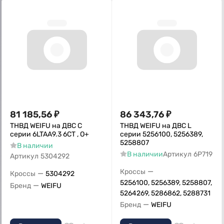
81 185,56
₽
86 343,76
₽
ТНВД WEIFU на ДВС C
ТНВД WEIFU на ДВС L
серии 6LTAA9.3 6CT , О+
серии 5256100, 5256389,
5258807
В наличии
В наличии
Артикул
6P719
Артикул
5304292
—
Кроссы
—
Кроссы
5304292
5256100, 5256389, 5258807,
—
Бренд
WEIFU
5264269, 5286862, 5288731
—
Бренд
WEIFU