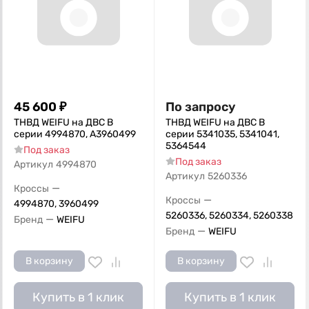
45 600
₽
По запросу
ТНВД WEIFU на ДВС B
ТНВД WEIFU на ДВС B
серии 4994870, A3960499
серии 5341035, 5341041,
5364544
Под заказ
Под заказ
Артикул
4994870
Артикул
5260336
—
Кроссы
—
Кроссы
4994870, 3960499
5260336, 5260334, 5260338
—
Бренд
WEIFU
—
Бренд
WEIFU
В корзину
В корзину
Купить в 1 клик
Купить в 1 клик