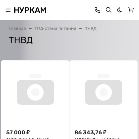
НУРКАМ
Темная 
Главная
11 Система питания
ТНВД
ТНВД
57 000
₽
86 343,76
₽