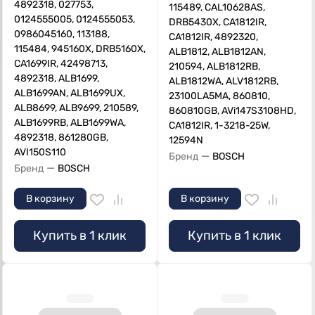
4892318, 027753,
115489, CAL10628AS,
0124555005, 0124555053,
DRB5430X, CA1812IR,
0986045160, 113188,
CA1812IR, 4892320,
115484, 945160X, DRB5160X,
ALB1812, ALB1812AN,
CA1699IR, 42498713,
210594, ALB1812RB,
4892318, ALB1699,
ALB1812WA, ALV1812RB,
ALB1699AN, ALB1699UX,
23100LA5MA, 860810,
ALB8699, ALB9699, 210589,
860810GB, AVi147S3108HD,
ALB1699RB, ALB1699WA,
CA1812IR, 1-3218-25W,
4892318, 861280GB,
12594N
AVI150S110
—
Бренд
BOSCH
—
Бренд
BOSCH
В корзину
В корзину
Купить в 1 клик
Купить в 1 клик