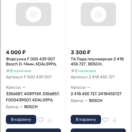
4 000
₽
3 300
₽
Форсунка F 000 439 007
ТА Пара плунжерная 2 418
Bosch D-14мм, KDAL59P6,
455 727 , BOSCH,
В наличии
В наличии
Артикул
F 000 439 007
Артикул
2 418 455 727
—
—
Кроссы
Кроссы
3356587, 4089769, 3356857,
2 418 455 727, 2418455727
F000439007, KDAL59P6,
—
Бренд
BOSCH
—
Бренд
BOSCH
В корзину
В корзину