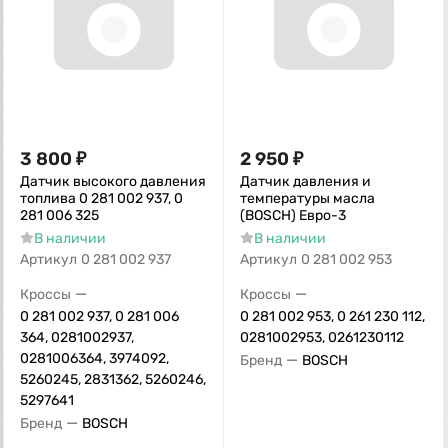
3 800
₽
2 950
₽
Датчик высокого давления
Датчик давления и
топлива 0 281 002 937, 0
температуры масла
281 006 325
(BОSCH) Евро-3
В наличии
В наличии
Артикул
0 281 002 937
Артикул
0 281 002 953
—
—
Кроссы
Кроссы
0 281 002 937, 0 281 006
0 281 002 953, 0 261 230 112,
364, 0281002937,
0281002953, 0261230112
0281006364, 3974092,
—
Бренд
BOSCH
5260245, 2831362, 5260246,
5297641
—
Бренд
BOSCH