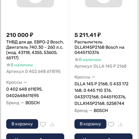
210 000
₽
5 211,41
₽
ТНВД для дв. ЕВРО-2 Bosch,
Распылитель
Двигатель 740.30 - 260 л.с.
DLLA145P2168 Bosch на
(мод. 43118, 4355, 53605,
0445110376
65117)
В наличии
В наличии
Артикул
DLLA 145 P 2168
Артикул
0 402 648 611E95
—
Кроссы
—
Кроссы
DLLA 145 P 2168, 0 433 172
0 402 648 611E95,
168, 0 445 110 376,
0402648611E95
0433172168, 0445110376,
—
Бренд
BOSCH
DLLA145P2168, 5258744
—
Бренд
BOSCH
В корзину
В корзину