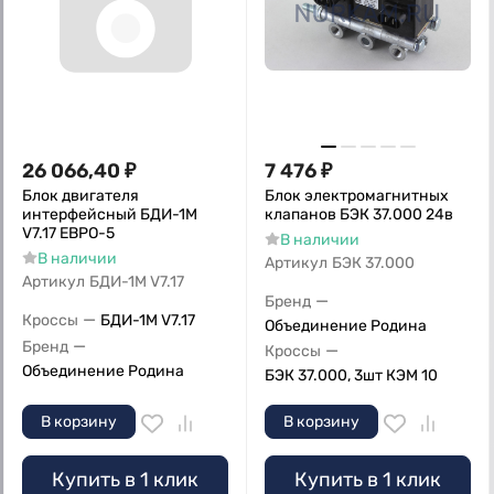
26 066,40
₽
7 476
₽
Блок двигателя
Блок электромагнитных
интерфейсный БДИ-1М
клапанов БЭК 37.000 24в
V7.17 ЕВРО-5
В наличии
В наличии
Артикул
БЭК 37.000
Артикул
БДИ-1М V7.17
—
Бренд
—
Кроссы
БДИ-1М V7.17
Объединение Родина
—
Бренд
—
Кроссы
Объединение Родина
БЭК 37.000, 3шт КЭМ 10
В корзину
В корзину
Купить в 1 клик
Купить в 1 клик