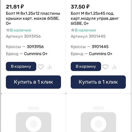
21,81
₽
37,50
₽
Болт M 8х1.25х12 пластины
Болт M 8х1.25х45 под.
крышки карт. махов 6ISBE,
карт.модуля управ.двиг
О+
6ISBE, О+
В наличии
В наличии
Артикул
3093956
Артикул
3901445
—
—
Кроссы
3093956
Кроссы
3901445
—
—
Бренд
Cummins O+
Бренд
Cummins O+
В корзину
В корзину
Купить в 1 клик
Купить в 1 клик