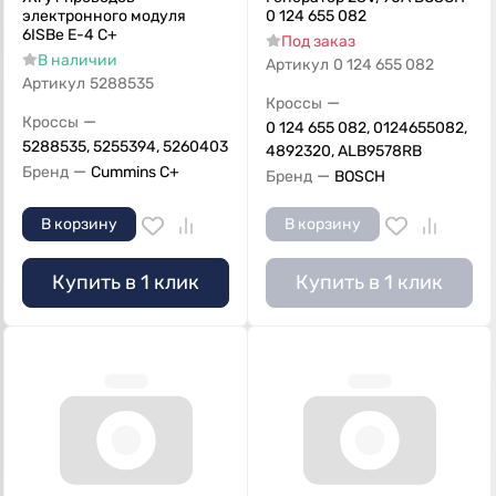
электронного модуля
0 124 655 082
6ISBe Е-4 С+
Под заказ
В наличии
Артикул
0 124 655 082
Артикул
5288535
—
Кроссы
—
Кроссы
0 124 655 082, 0124655082,
5288535, 5255394, 5260403
4892320, ALB9578RB
—
Бренд
Cummins C+
—
Бренд
BOSCH
В корзину
В корзину
Купить в 1 клик
Купить в 1 клик