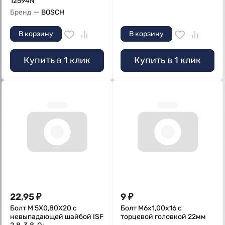
12594N
—
Бренд
BOSCH
В корзину
В корзину
Купить в 1 клик
Купить в 1 клик
22,95
₽
9
₽
Болт M 5Х0,80Х20 с
Болт M6x1,00x16 с
невыпадающей шайбой ISF
торцевой головкой 22мм