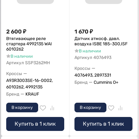
2 600
₽
1 670
₽
Втягивающее реле
Датчик атмосф. давл.
стартера 4992135 WAI
воздуха ISBE 185-300,ISF
6010262
В наличии
В наличии
Артикул
4076493
Артикул
SSP3262MH
—
Кроссы
—
Кроссы
4076493, 2897331
A93R3003SE-16-0002,
—
Бренд
Cummins O+
6010262, 4992135
—
Бренд
KRAUF
В корзину
В корзину
Купить в 1 клик
Купить в 1 клик