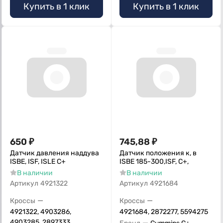
Купить в 1 клик
Купить в 1 клик
650
₽
745,88
₽
Датчик давления наддува
Датчик положения к, в
ISBE, ISF, ISLE С+
ISBE 185-300,ISF, С+,
В наличии
В наличии
Артикул
4921322
Артикул
4921684
—
—
Кроссы
Кроссы
4921322, 4903286,
4921684, 2872277, 5594275
4903285, 2897333
—