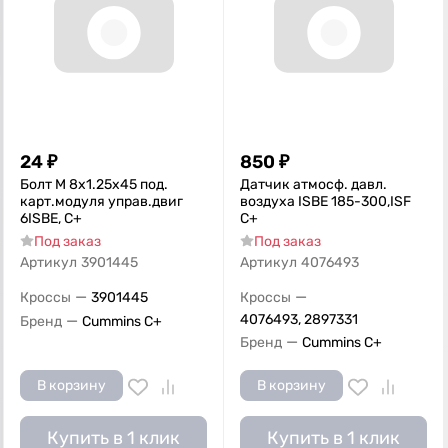
24
₽
850
₽
Болт M 8х1.25х45 под.
Датчик атмосф. давл.
карт.модуля управ.двиг
воздуха ISBE 185-300,ISF
6ISBE, С+
С+
Под заказ
Под заказ
Артикул
3901445
Артикул
4076493
—
—
Кроссы
3901445
Кроссы
—
4076493, 2897331
Бренд
Cummins C+
—
Бренд
Cummins C+
В корзину
В корзину
Купить в 1 клик
Купить в 1 клик