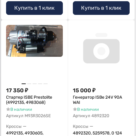
Купить в 1 клик
Купить в 1 клик
17 350
₽
15 000
₽
Стартер ISBE Prestolite
Генератор ISBe 24V 90А
(4992135, 4983068)
WAI
В наличии
В наличии
Артикул
M93R3026SE
Артикул
4892320
—
—
Кроссы
Кроссы
4992135, 4930605,
4892320, 5259578, 0 124