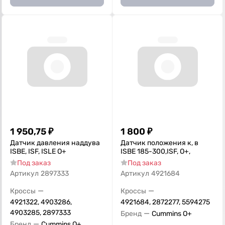
1 950,75
₽
1 800
₽
Датчик давления наддува
Датчик положения к, в
ISBE, ISF, ISLE О+
ISBE 185-300,ISF, О+,
Под заказ
Под заказ
Артикул
2897333
Артикул
4921684
—
—
Кроссы
Кроссы
4921322, 4903286,
4921684, 2872277, 5594275
4903285, 2897333
—
Бренд
Cummins O+
—
Бренд
Cummins O+