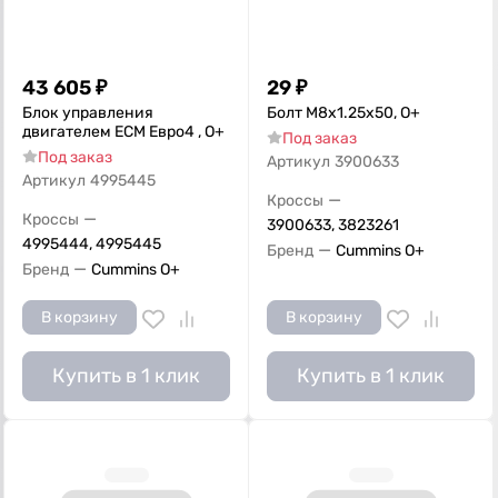
43 605
₽
29
₽
Блок управления
Болт M8x1.25x50, О+
двигателем ЕСМ Евро4 , О+
Под заказ
Под заказ
Артикул
3900633
Артикул
4995445
—
Кроссы
—
Кроссы
3900633, 3823261
4995444, 4995445
—
Бренд
Cummins O+
—
Бренд
Cummins O+
В корзину
В корзину
Купить в 1 клик
Купить в 1 клик