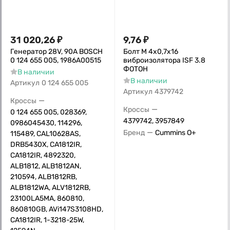
31 020,26
₽
9,76
₽
Генератор 28V, 90А BOSCH
Болт M 4x0,7x16
0 124 655 005, 1986А00515
виброизолятора ISF 3.8
ФОТОН
В наличии
В наличии
Артикул
0 124 655 005
Артикул
4379742
—
Кроссы
—
Кроссы
0 124 655 005, 028369,
4379742, 3957849
0986045430, 114296,
—
Бренд
Cummins O+
115489, CAL10628AS,
DRB5430X, CA1812IR,
CA1812IR, 4892320,
ALB1812, ALB1812AN,
210594, ALB1812RB,
ALB1812WA, ALV1812RB,
23100LA5MA, 860810,
860810GB, AVi147S3108HD,
CA1812IR, 1-3218-25W,