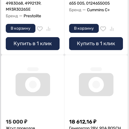
4983068, 4992139,
655 005, 0124655005
M93R3026SE
—
Бренд
Cummins C+
—
Бренд
Prestolite
В корзину
В корзину
Купить в 1 клик
Купить в 1 клик
15 000
₽
18 612,16
₽
Жгут проводов
Генератор 28V, 90А BOSCH