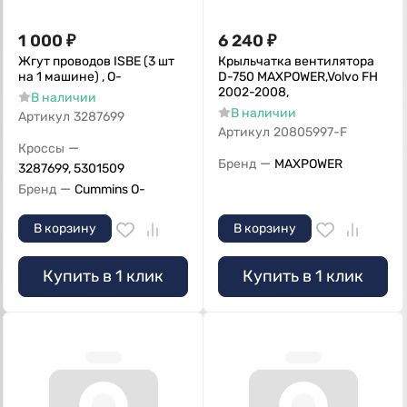
1 000
₽
6 240
₽
Жгут проводов ISBE (3 шт
Крыльчатка вентилятора
на 1 машине) , О-
D-750 MAXPOWER,Volvo FH
2002-2008,
В наличии
В наличии
Артикул
3287699
Артикул
20805997-F
—
Кроссы
—
Бренд
MAXPOWER
3287699, 5301509
—
Бренд
Cummins O-
В корзину
В корзину
Купить в 1 клик
Купить в 1 клик