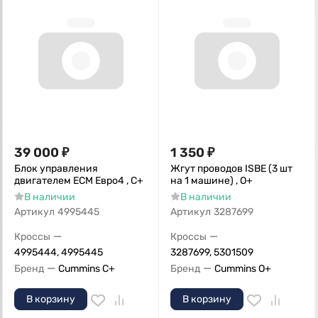
39 000
₽
1 350
₽
Блок управления
Жгут проводов ISBE (3 шт
двигателем ЕСМ Евро4 , С+
на 1 машине) , О+
В наличии
В наличии
Артикул
4995445
Артикул
3287699
—
—
Кроссы
Кроссы
4995444, 4995445
3287699, 5301509
—
—
Бренд
Cummins C+
Бренд
Cummins O+
В корзину
В корзину