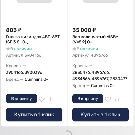
803
₽
35 000
₽
Гильза цилиндра 4ВТ-6ВТ,
Вал коленчатый 6ISBe
ISF 3.8 , О-,
{V=5.9} О-
В наличии
В наличии
Артикул
3904166
Артикул
4896766
—
—
Кроссы
Кроссы
3904166, 3900396
2830476, 4896766,
—
4934566, 4896767, 2830477
Бренд
Cummins O-
—
Бренд
Cummins O-
В корзину
В корзину
Купить в 1 клик
Купить в 1 клик