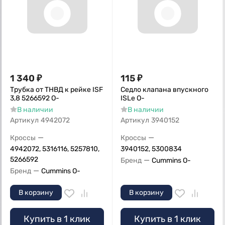
1 340
₽
115
₽
Трубка от ТНВД к рейке ISF
Седло клапана впускного
3,8 5266592 О-
ISLe О-
В наличии
В наличии
Артикул
4942072
Артикул
3940152
—
—
Кроссы
Кроссы
4942072, 5316116, 5257810,
3940152, 5300834
5266592
—
Бренд
Cummins O-
—
Бренд
Cummins O-
В корзину
В корзину
Купить в 1 клик
Купить в 1 клик