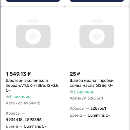
1 549,13
₽
25
₽
Шестерня коленвала
Шайба медная пробки
передн.V4,5,6,7 ISBe, ISF3,8,
слива масла 6ISBe, О-
О-,
В наличии
В наличии
Артикул
3287561
Артикул
4934418
—
Кроссы
3287561
—
Кроссы
—
Бренд
Cummins O-
4934418, 4893386
—
Бренд
Cummins O-