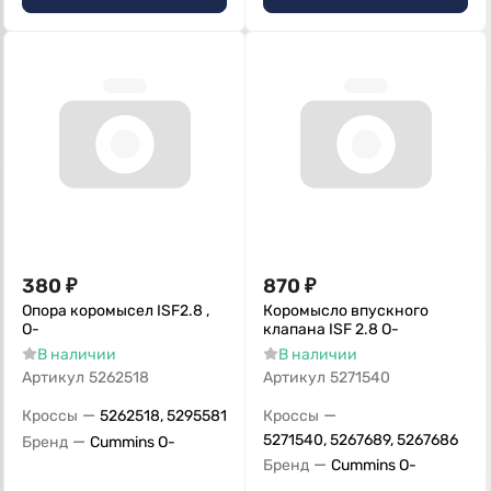
380
₽
870
₽
Опора коромысел ISF2.8 ,
Коромысло впускного
О-
клапана ISF 2.8 O-
В наличии
В наличии
Артикул
5262518
Артикул
5271540
—
—
Кроссы
5262518, 5295581
Кроссы
—
5271540, 5267689, 5267686
Бренд
Cummins O-
—
Бренд
Cummins O-