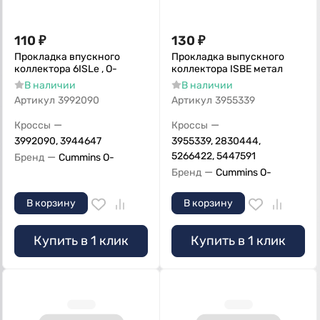
110
₽
130
₽
Прокладка впускного
Прокладка выпускного
коллектора 6ISLe , О-
коллектора ISBE метал
В наличии
В наличии
Артикул
3992090
Артикул
3955339
—
—
Кроссы
Кроссы
3992090, 3944647
3955339, 2830444,
—
5266422, 5447591
Бренд
Cummins O-
—
Бренд
Cummins O-
В корзину
В корзину
Купить в 1 клик
Купить в 1 клик