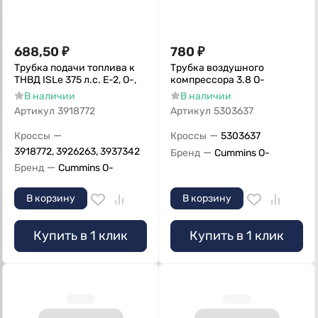
688,50
₽
780
₽
Трубка подачи топлива к
Трубка воздушного
ТНВД ISLe 375 л.с. Е-2, О-,
компрессора 3.8 О-
В наличии
В наличии
Артикул
3918772
Артикул
5303637
—
—
Кроссы
Кроссы
5303637
3918772, 3926263, 3937342
—
Бренд
Cummins O-
—
Бренд
Cummins O-
В корзину
В корзину
Купить в 1 клик
Купить в 1 клик