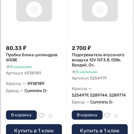
80,33
₽
2 700
₽
Пробка блока цилиндров
Подогреватель впускного
6ISBE
воздуха 12V ISF3.8, ISBe,
Валдай, О+,
В наличии
В наличии
Артикул
4938189
Артикул
5254979
—
Кроссы
4938189
—
Кроссы
—
Бренд
Cummins O-
5254979, 5289744, 5289774
—
Бренд
Cummins O-
В корзину
В корзину
Купить в 1 клик
Купить в 1 клик