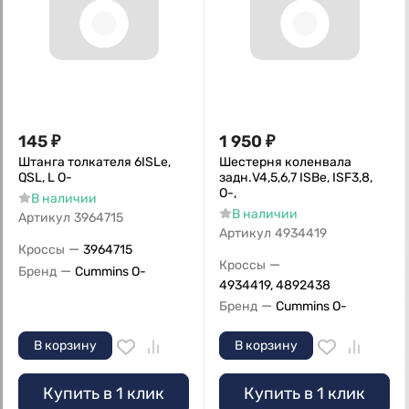
145
₽
1 950
₽
Штанга толкателя 6ISLe,
Шестерня коленвала
QSL, L O-
задн.V4,5,6,7 ISBe, ISF3,8,
О-,
В наличии
В наличии
Артикул
3964715
Артикул
4934419
—
Кроссы
3964715
—
Кроссы
—
Бренд
Cummins O-
4934419, 4892438
—
Бренд
Cummins O-
В корзину
В корзину
Купить в 1 клик
Купить в 1 клик