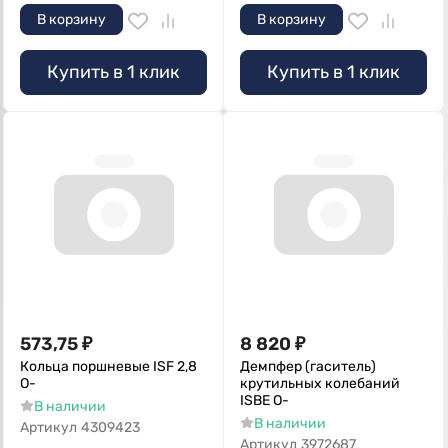
В корзину
В корзину
Купить в 1 клик
Купить в 1 клик
573,75
₽
8 820
₽
Кольца поршневые ISF 2,8
Демпфер (гаситель)
О-
крутильных колебаний
ISBE О-
В наличии
В наличии
Артикул
4309423
Артикул
3972687