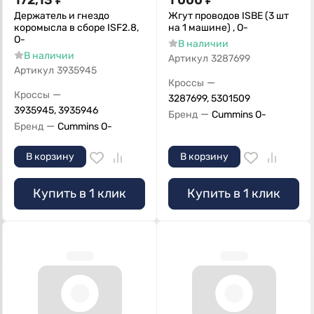
172,13
₽
1 000
₽
Держатель и гнездо
Жгут проводов ISBE (3 шт
коромысла в сборе ISF2.8,
на 1 машине) , О-
О-
В наличии
В наличии
Артикул
3287699
Артикул
3935945
—
Кроссы
—
Кроссы
3287699, 5301509
3935945, 3935946
—
Бренд
Cummins O-
—
Бренд
Cummins O-
В корзину
В корзину
Купить в 1 клик
Купить в 1 клик