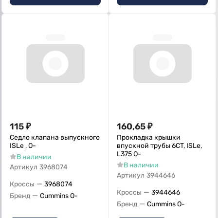
115
₽
160,65
₽
Седло клапана выпускного
Прокладка крышки
ISLe , О-
впускной трубы 6CT, ISLe,
L375 О-
В наличии
В наличии
Артикул
3968074
Артикул
3944646
—
Кроссы
3968074
—
Кроссы
3944646
—
Бренд
Cummins O-
—
Бренд
Cummins O-