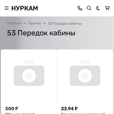
НУРКАМ
Темная 
Главная
Прочее
53 Передок кабины
53 Передок кабины
300
₽
23,94
₽