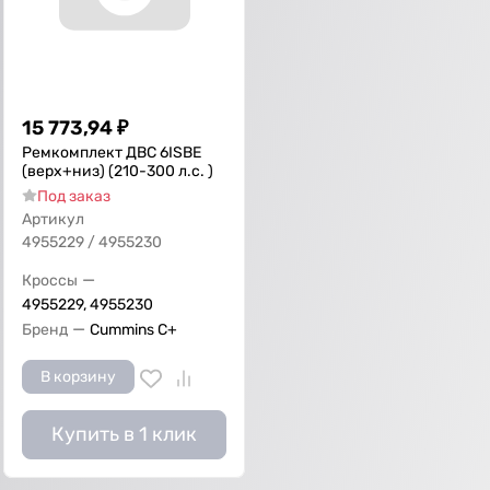
15 773,94
₽
Ремкомплект ДВС 6ISBE
(верх+низ) (210-300 л.с. )
Под заказ
Артикул
4955229 / 4955230
—
Кроссы
4955229, 4955230
—
Бренд
Cummins C+
В корзину
Купить в 1 клик