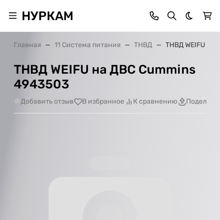
НУРКАМ
Темная 
Главная
11 Система питания
ТНВД
ТНВД WEIFU на 
ТНВД WEIFU на ДВС Cummins
4943503
Добавить отзыв
В избранное
К сравнению
Поделить