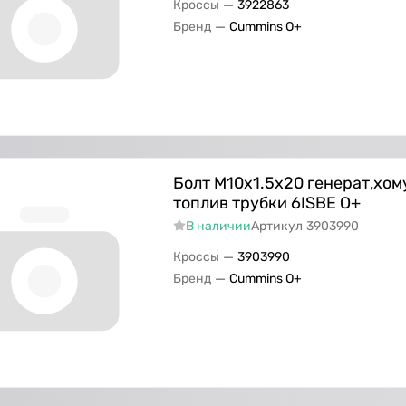
—
Кроссы
3922863
—
Бренд
Cummins O+
Болт M10х1.5х20 генерат,хом
топлив трубки 6ISBE O+
В наличии
Артикул
3903990
—
Кроссы
3903990
—
Бренд
Cummins O+