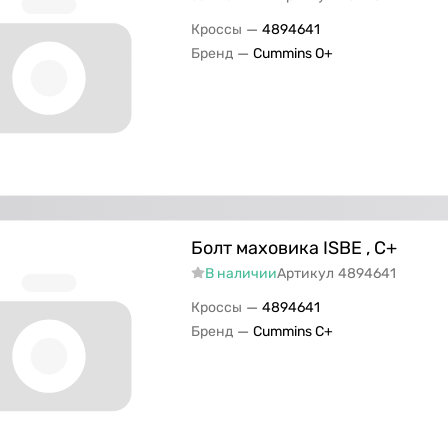
—
Кроссы
4894641
—
Бренд
Cummins O+
Болт маховика ISBE , С+
В наличии
Артикул
4894641
—
Кроссы
4894641
—
Бренд
Cummins C+