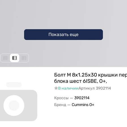
Показать еще
Болт M 8х1.25х30 крышки пе
блока шест 6ISBE, О+,
В наличии
Артикул
3902114
—
Кроссы
3902114
—
Бренд
Cummins O+