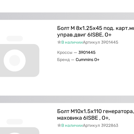
Болт M 8х1.25х45 под. карт.
управ.двиг 6ISBE, О+
В наличии
Артикул
3901445
—
Кроссы
3901445
—
Бренд
Cummins O+
Болт M10х1.5х110 генератора
маховика 6ISBE , О+,
В наличии
Артикул
3922863