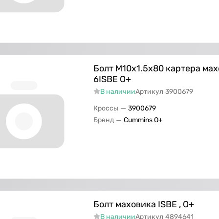
Болт M10х1.5х80 картера ма
6ISBE О+
В наличии
Артикул
3900679
—
Кроссы
3900679
—
Бренд
Cummins O+
Болт маховика ISBE , О+
В наличии
Артикул
4894641