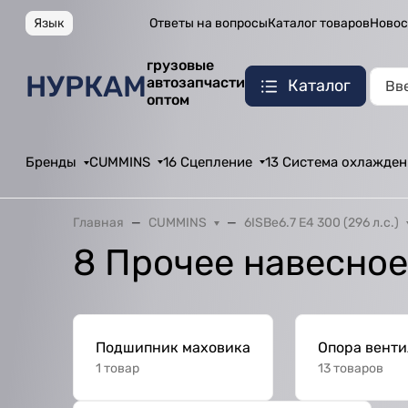
Язык
Ответы на вопросы
Каталог товаров
Новос
грузовые
НУРКАМ
автозапчасти
Каталог
оптом
Бренды
CUMMINS
16 Сцепление
13 Система охлажден
Главная
CUMMINS
6ISBe6.7 E4 300 (296 л.с.)
8 Прочее навесно
Подшипник маховика
Опора венти
1 товар
13 товаров