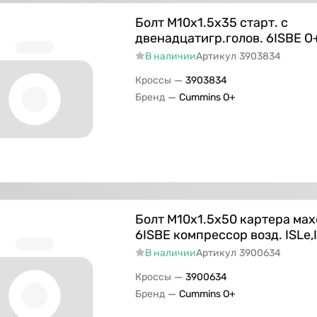
Болт M10х1.5х35 старт. с
двенадцатигр.голов. 6ISBE О
В наличии
Артикул
3903834
—
Кроссы
3903834
—
Бренд
Cummins O+
Болт M10х1.5х50 картера ма
6ISBE компрессор возд. ISLe,
В наличии
Артикул
3900634
—
Кроссы
3900634
—
Бренд
Cummins O+