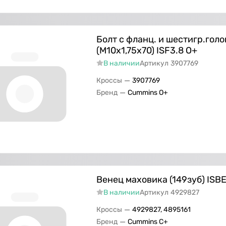
Болт с фланц. и шестигр.голо
(М10х1,75х70) ISF3.8 О+
В наличии
Артикул
3907769
—
Кроссы
3907769
—
Бренд
Cummins O+
Венец маховика (149зуб) ISB
В наличии
Артикул
4929827
—
Кроссы
4929827, 4895161
—
Бренд
Cummins C+