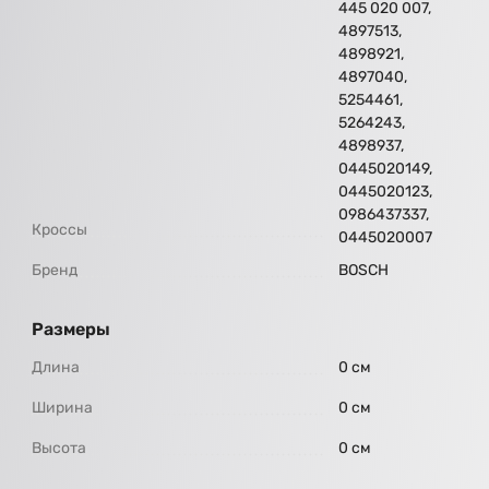
445 020 007,
4897513,
4898921,
4897040,
5254461,
5264243,
4898937,
0445020149,
0445020123,
0986437337,
Кроссы
0445020007
Бренд
BOSCH
Размеры
Длина
0 см
Ширина
0 см
Высота
0 см