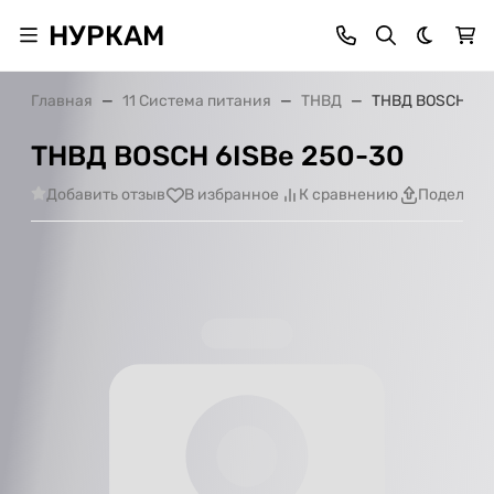
НУРКАМ
Темная 
Главная
11 Система питания
ТНВД
ТНВД BOSCH 6IS
ТНВД BOSCH 6ISBe 250-30
Добавить отзыв
В избранное
К сравнению
Поделить