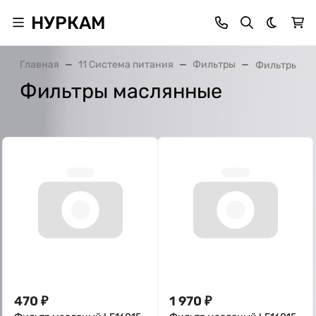
НУРКАМ
Темная 
Главная
11 Система питания
Фильтры
Фильтры ма
Фильтры маслянные
470
₽
1 970
₽