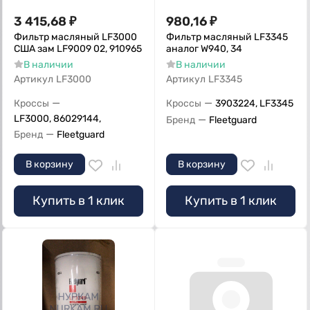
3 415,68
₽
980,16
₽
Фильтр масляный LF3000
Фильтр масляный LF3345
США зам LF9009 02, 910965
аналог W940, 34
В наличии
В наличии
Артикул
LF3000
Артикул
LF3345
—
—
Кроссы
Кроссы
3903224, LF3345
LF3000, 86029144,
—
Бренд
Fleetguard
—
Бренд
Fleetguard
В корзину
В корзину
Купить в 1 клик
Купить в 1 клик