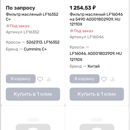
По запросу
1 254,53
₽
Фильтр масляный LF16352
Фильтр масляный LF16046
С+
на 5490 A0001802909, HU
12110X
Под заказ
Под заказ
Артикул
LF16352
Артикул
LF16046
—
Кроссы
5262313, LF16352
—
Кроссы
—
Бренд
Cummins C+
LF16046, A0001802909, HU
12110X
—
Бренд
Китай
В корзину
В корзину
Купить в 1 клик
Купить в 1 клик