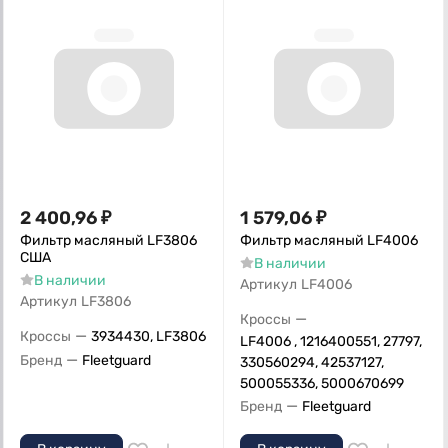
2 400,96
₽
1 579,06
₽
Фильтр масляный LF3806
Фильтр масляный LF4006
США
В наличии
В наличии
Артикул
LF4006
Артикул
LF3806
—
Кроссы
—
Кроссы
3934430, LF3806
LF4006 , 1216400551, 27797,
—
Бренд
Fleetguard
330560294, 42537127,
500055336, 5000670699
—
Бренд
Fleetguard