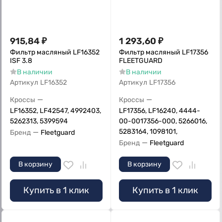
915,84
₽
1 293,60
₽
Фильтр масляный LF16352
Фильтр масляный LF17356
ISF 3.8
FLEETGUARD
В наличии
В наличии
Артикул
LF16352
Артикул
LF17356
—
—
Кроссы
Кроссы
LF16352, LF42547, 4992403,
LF17356, LF16240, 4444-
5262313, 5399594
00-0017356-000, 5266016,
—
5283164, 1098101,
Бренд
Fleetguard
—
Бренд
Fleetguard
В корзину
В корзину
Купить в 1 клик
Купить в 1 клик