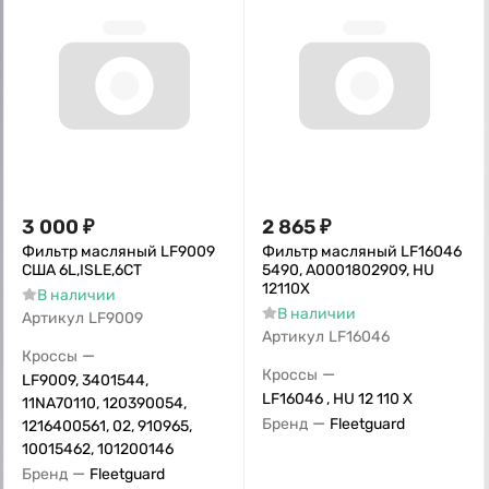
3 000
₽
2 865
₽
Фильтр масляный LF9009
Фильтр масляный LF16046
США 6L,ISLE,6CT
5490, A0001802909, HU
12110X
В наличии
В наличии
Артикул
LF9009
Артикул
LF16046
—
Кроссы
—
Кроссы
LF9009, 3401544,
LF16046 , HU 12 110 X
11NA70110, 120390054,
—
Бренд
Fleetguard
1216400561, 02, 910965,
10015462, 101200146
—
Бренд
Fleetguard