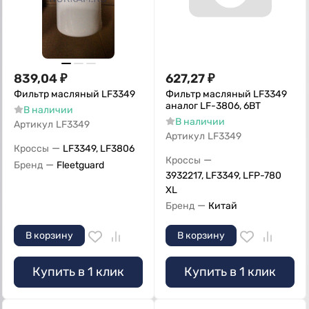
839,04
₽
627,27
₽
Фильтр масляный LF3349
Фильтр масляный LF3349
аналог LF-3806, 6ВТ
В наличии
В наличии
Артикул
LF3349
Артикул
LF3349
—
Кроссы
LF3349, LF3806
—
Кроссы
—
Бренд
Fleetguard
3932217, LF3349, LFP-780
XL
—
Бренд
Китай
В корзину
В корзину
Купить в 1 клик
Купить в 1 клик