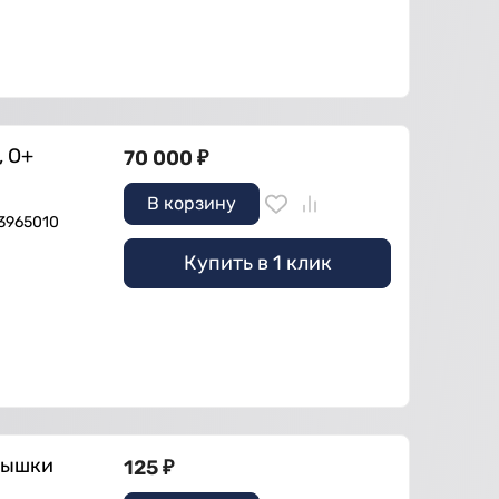
, О+
70 000
₽
В корзину
 3965010
Купить в 1 клик
рышки
125
₽