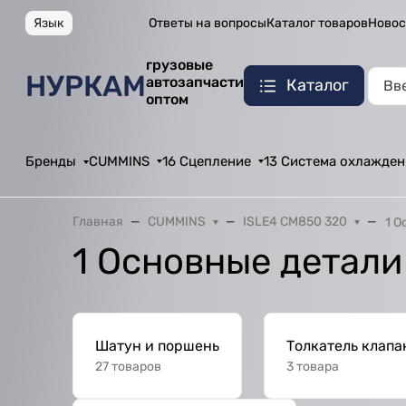
Язык
Ответы на вопросы
Каталог товаров
Новос
грузовые
НУРКАМ
автозапчасти
Каталог
оптом
Бренды
CUMMINS
16 Сцепление
13 Система охлажден
Главная
CUMMINS
ISLE4 CM850 320
1 О
1 Основные детали
Шатун и поршень
Толкатель клапа
27 товаров
3 товара