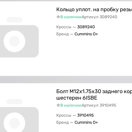
Кольцо уплот. на пробку резь
В наличии
Артикул
3089240
—
Кроссы
3089240
—
Бренд
Cummins O+
Болт M12х1.75х30 заднего ко
шестерен 6ISBE
В наличии
Артикул
3910495
—
Кроссы
3910495
—
Бренд
Cummins O+