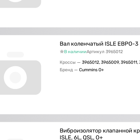
Вал коленчатый ISLE ЕВРО-3 
В наличии
Артикул
3965012
—
Кроссы
3965012, 3965009, 3965011,
—
Бренд
Cummins O+
Виброизолятор клапанной к
ISLE, 6L, QSL, О+