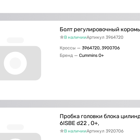
Болт регулировочный коромы
В наличии
Артикул
3964720
—
Кроссы
3964720, 3900706
—
Бренд
Cummins O+
Пробка головки блока цилин
6ISBE d22 , O+,
В наличии
Артикул
3920706