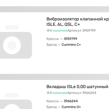
Виброизолятор клапанной к
ISLE, 6L, QSL, С+
В наличии
Артикул
3959799
—
Кроссы
3959799
—
Бренд
Cummins C+
Вкладыш ISLe 0,00 шатунный 
В наличии
Артикул
3966244
—
Кроссы
3966244
—
Бренд
Cummins O+