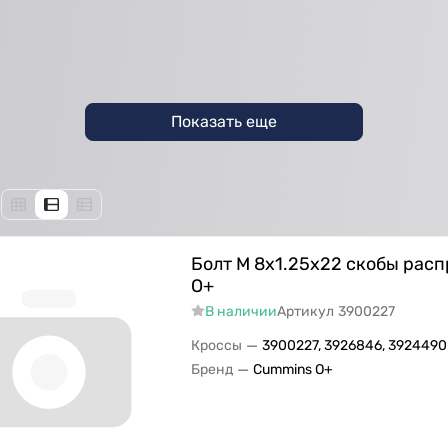
Показать еще
Болт M 8х1.25х22 скобы расп
О+
В наличии
Артикул
3900227
—
Кроссы
3900227, 3926846, 3924490
—
Бренд
Cummins O+