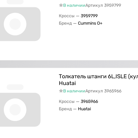
В наличии
Артикул
3959799
—
Кроссы
3959799
—
Бренд
Cummins O+
Толкатель штанги 6L,ISLE (ку
Huatai
В наличии
Артикул
3965966
—
Кроссы
3965966
—
Бренд
Huatai