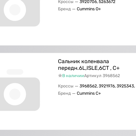
—
Кроссы
3920706, 5263672
—
Бренд
Cummins O+
Сальник коленвала
передн.6L,ISLE,6СТ , C+
В наличии
Артикул
3968562
—
Кроссы
3968562, 3921976, 3925343,
—
Бренд
Cummins C+