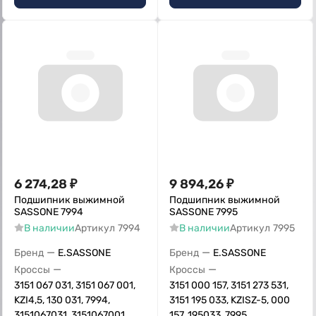
6 274,28
₽
9 894,26
₽
Подшипник выжимной
Подшипник выжимной
SASSONE 7994
SASSONE 7995
В наличии
Артикул
7994
В наличии
Артикул
7995
—
—
Бренд
E.SASSONE
Бренд
E.SASSONE
—
—
Кроссы
Кроссы
3151 067 031, 3151 067 001,
3151 000 157, 3151 273 531,
KZI4,5, 130 031, 7994,
3151 195 033, KZISZ-5, 000
3151067031, 3151067001,
157, 195033, 7995,