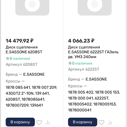
14 479,92
₽
4 066,23
₽
Диск сцепления
Диск сцепления
E.SASSONE 6208ST
E.SASSONE 6222ST ГАЗель
дв. УМЗ 240мм
В наличии
В наличии
Артикул
6208ST
Артикул
6222ST
—
Бренд
E.SASSONE
—
Бренд
E.SASSONE
—
Кроссы
—
Кроссы
1878 085 641, 1878 007 209,
1878 005 402, 1878 005 153,
430GTZ 2"-10N, 139 641,
1878 000 041, 6222ST,
6208ST, 1878085641,
1878005402, 1878005153,
1878007209, 139641
1878000041
В корзину
В корзину