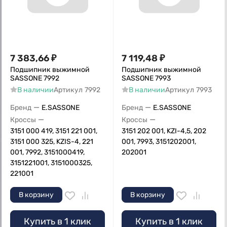
7 383,66
₽
7 119,48
₽
Подшипник выжимной
Подшипник выжимной
SASSONE 7992
SASSONE 7993
В наличии
Артикул
7992
В наличии
Артикул
7993
—
—
Бренд
E.SASSONE
Бренд
E.SASSONE
—
—
Кроссы
Кроссы
3151 000 419, 3151 221 001,
3151 202 001, KZI-4,5, 202
3151 000 325, KZIS-4, 221
001, 7993, 3151202001,
001, 7992, 3151000419,
202001
3151221001, 3151000325,
221001
В корзину
В корзину
Купить в 1 клик
Купить в 1 клик