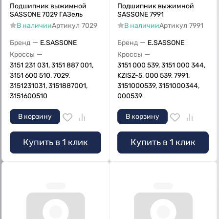
Подшипник выжимной
Подшипник выжимной
SASSONE 7029 ГАЗель
SASSONE 7991
В наличии
Артикул
7029
В наличии
Артикул
7991
—
—
Бренд
E.SASSONE
Бренд
E.SASSONE
—
—
Кроссы
Кроссы
3151 231 031, 3151 887 001,
3151 000 539, 3151 000 344,
3151 600 510, 7029,
KZISZ-5, 000 539, 7991,
3151231031, 3151887001,
3151000539, 3151000344,
3151600510
000539
В корзину
В корзину
Купить в 1 клик
Купить в 1 клик