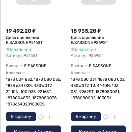
19 492,20
₽
18 935,28
₽
Диск сцепления
Диск сцепления
E.SASSONE 9216ST
E.SASSONE 9269ST
В наличии
В наличии
Артикул
9216ST
Артикул
9269ST
—
—
Бренд
E.SASSONE
Бренд
E.SASSONE
—
—
Кроссы
Кроссы
1878 004 832, 1878 080 035,
1878 080 031, 1878 080 002,
1878 634 028, 430WGTZ
430WGTZ 1 3, 4"-10N, 103
2"-10N, 100 035, 9216ST,
031, 9269ST, 1878080031,
1878004832, 1878080035,
1878080002, 103031
1878634028100035
В корзину
В корзину