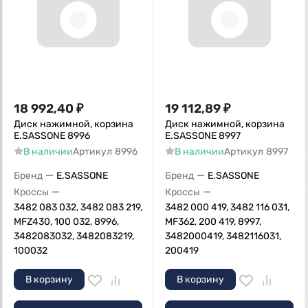
18 992,40
₽
19 112,89
₽
Диск нажимной, корзина
Диск нажимной, корзина
E.SASSONE 8996
E.SASSONE 8997
В наличии
Артикул
8996
В наличии
Артикул
8997
—
—
Бренд
E.SASSONE
Бренд
E.SASSONE
—
—
Кроссы
Кроссы
3482 083 032, 3482 083 219,
3482 000 419, 3482 116 031,
MFZ430, 100 032, 8996,
MF362, 200 419, 8997,
3482083032, 3482083219,
3482000419, 3482116031,
100032
200419
В корзину
В корзину