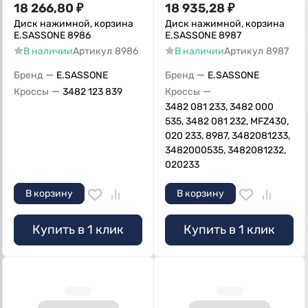
18 266,80
₽
18 935,28
₽
Диск нажимной, корзина
Диск нажимной, корзина
E.SASSONE 8986
E.SASSONE 8987
В наличии
Артикул
8986
В наличии
Артикул
8987
—
—
Бренд
E.SASSONE
Бренд
E.SASSONE
—
—
Кроссы
3482 123 839
Кроссы
3482 081 233, 3482 000
535, 3482 081 232, MFZ430,
020 233, 8987, 3482081233,
3482000535, 3482081232,
020233
В корзину
В корзину
Купить в 1 клик
Купить в 1 клик