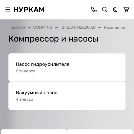
НУРКАМ
Темная 
Главная
CUMMINS
ISF2.8 CM2220 EC
Компрессор и
Компрессор и насосы
Насос гидроусилителя
6 товаров
Вакуумный насос
4 товара