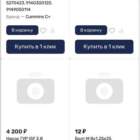
5270423, 9140300120,
9149050114
—
Бренд
Cummins C+
В корзину
В корзину
Купить в 1 клик
Купить в 1 клик
4 200
₽
12
₽
Насос ГУР ISF 2.8
Болт M 8х1.25х25