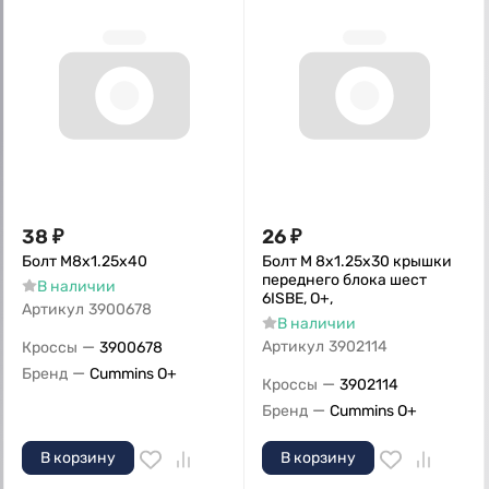
38
₽
26
₽
Болт M8x1.25x40
Болт M 8х1.25х30 крышки
переднего блока шест
В наличии
6ISBE, О+,
Артикул
3900678
В наличии
—
Артикул
3902114
Кроссы
3900678
—
Бренд
Cummins O+
—
Кроссы
3902114
—
Бренд
Cummins O+
В корзину
В корзину