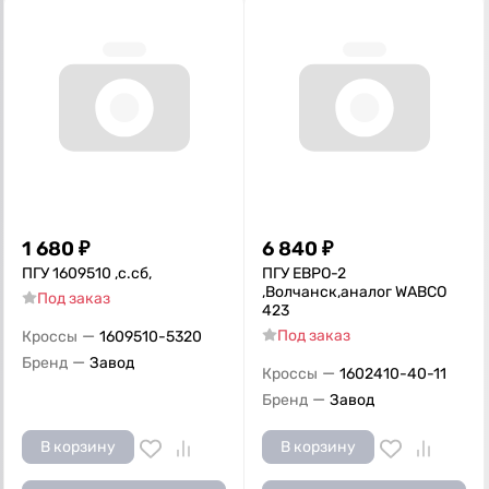
1 680
₽
6 840
₽
ПГУ 1609510 ,с.сб,
ПГУ ЕВРО-2
,Волчанск,аналог WABСO
Под заказ
423
—
Под заказ
Кроссы
1609510-5320
—
Бренд
Завод
—
Кроссы
1602410-40-11
—
Бренд
Завод
В корзину
В корзину