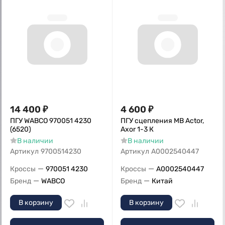
14 400
₽
4 600
₽
ПГУ WABCO 970051 4230
ПГУ сцепления MB Actor,
(6520)
Axor 1-3 К
В наличии
В наличии
Артикул
9700514230
Артикул
A0002540447
—
—
Кроссы
970051 4230
Кроссы
A0002540447
—
—
Бренд
WABCO
Бренд
Китай
В корзину
В корзину