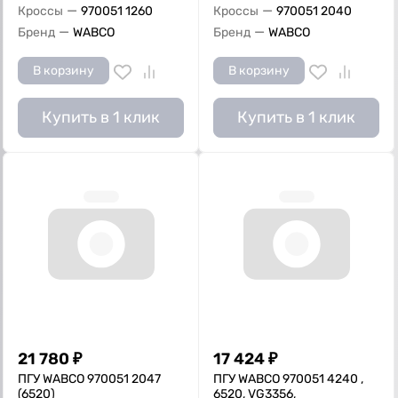
—
—
Кроссы
970051 1260
Кроссы
970051 2040
—
—
Бренд
WABCO
Бренд
WABCO
В корзину
В корзину
Купить в 1 клик
Купить в 1 клик
21 780
₽
17 424
₽
ПГУ WABCO 970051 2047
ПГУ WABCO 970051 4240 ,
(6520)
6520, VG3356,