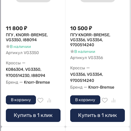
11 800
₽
10 500
₽
ПГУ , KNORR-BREMSE,
ПГУ KNORR-BREMSE,
VG3350, I88094
VG3356, VG3354,
9700514240
В наличии
В наличии
Артикул
VG3350
Артикул
VG3356
—
Кроссы
—
Кроссы
K086304, VG3350,
VG3356, VG3354,
9700514230, I88094
9700514240
—
Бренд
Knorr-Bremse
—
Бренд
Knorr-Bremse
В корзину
В корзину
Купить в 1 клик
Купить в 1 клик