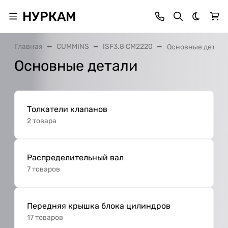
НУРКАМ
Темная 
Главная
CUMMINS
ISF3.8 CM2220
Основные детали
Основные детали
Толкатели клапанов
2 товара
Распределительный вал
7 товаров
Передняя крышка блока цилиндров
17 товаров