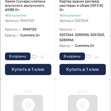
Замок (сухарь) клапана
Картер задних распред.
впускного, выпускного
шестерен в сборе (ISF3.8)
6ISBE О+
О+
В наличии
В наличии
Артикул
3940123
Артикул
5257264
—
—
Кроссы
3940123
Кроссы
—
5257264, 5285965, 5257263,
Бренд
Cummins O+
5285966
—
Бренд
Cummins O+
В корзину
В корзину
Купить в 1 клик
Купить в 1 клик