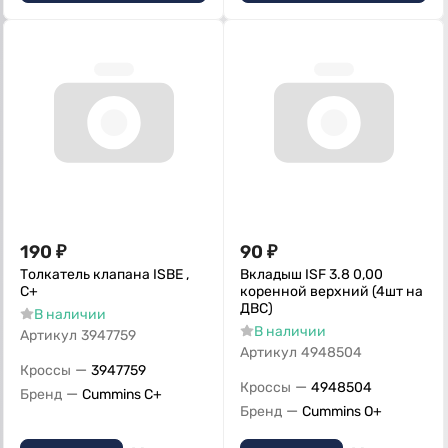
190
₽
90
₽
Толкатель клапана ISBE ,
Вкладыш ISF 3.8 0,00
С+
коренной верхний (4шт на
ДВС)
В наличии
В наличии
Артикул
3947759
Артикул
4948504
—
Кроссы
3947759
—
Кроссы
4948504
—
Бренд
Cummins C+
—
Бренд
Cummins O+