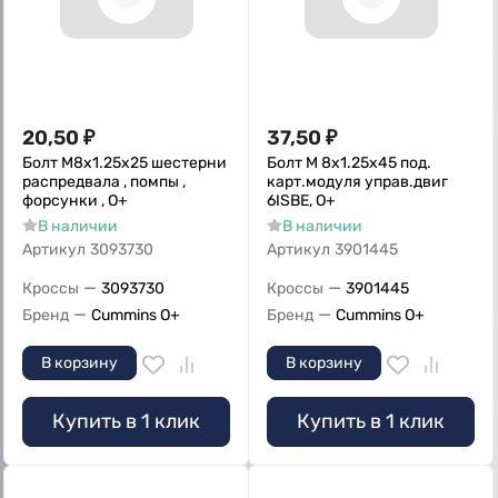
20,50
₽
37,50
₽
Болт M8x1.25x25 шестерни
Болт M 8х1.25х45 под.
распредвала , помпы ,
карт.модуля управ.двиг
форсунки , О+
6ISBE, О+
В наличии
В наличии
Артикул
3093730
Артикул
3901445
—
—
Кроссы
3093730
Кроссы
3901445
—
—
Бренд
Cummins O+
Бренд
Cummins O+
В корзину
В корзину
Купить в 1 клик
Купить в 1 клик