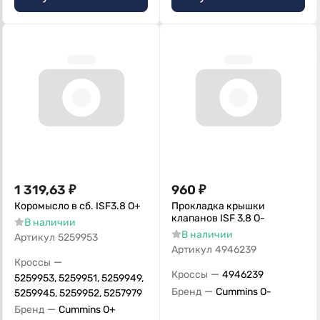
1 319,63
₽
960
₽
Коромысло в сб. ISF3.8 О+
Прокладка крышки
клапанов ISF 3,8 О-
В наличии
В наличии
Артикул
5259953
Артикул
4946239
—
Кроссы
—
Кроссы
4946239
5259953, 5259951, 5259949,
—
Бренд
Cummins O-
5259945, 5259952, 5257979
—
Бренд
Cummins O+