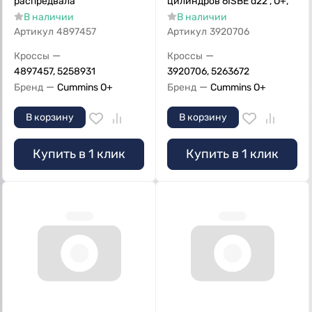
распредвала
цилиндров 6ISBE d22 , O+,
В наличии
В наличии
Артикул
4897457
Артикул
3920706
—
—
Кроссы
Кроссы
4897457, 5258931
3920706, 5263672
—
—
Бренд
Cummins O+
Бренд
Cummins O+
В корзину
В корзину
Купить в 1 клик
Купить в 1 клик