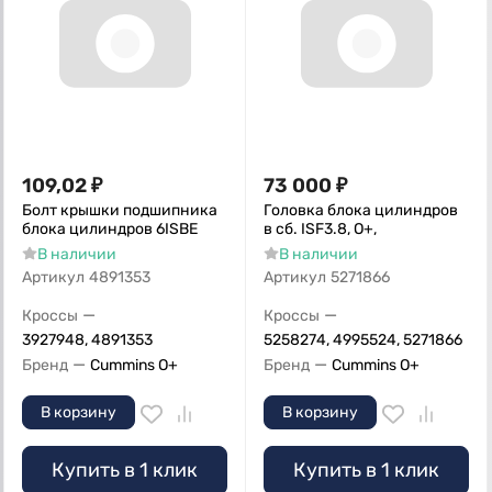
109,02
₽
73 000
₽
Болт крышки подшипника
Головка блока цилиндров
блока цилиндров 6ISBE
в сб. ISF3.8, О+,
В наличии
В наличии
Артикул
4891353
Артикул
5271866
—
—
Кроссы
Кроссы
3927948, 4891353
5258274, 4995524, 5271866
—
—
Бренд
Cummins O+
Бренд
Cummins O+
В корзину
В корзину
Купить в 1 клик
Купить в 1 клик