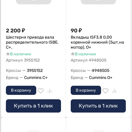
2 200
₽
90
₽
Шестерня привода вала
Вкладыш ISF3.8 0,00
распределительного ISBE,
коренной нижний (5шт.на
C+,
мотор), О+
В наличии
В наличии
Артикул
3955152
Артикул
4948505
—
—
Кроссы
3955152
Кроссы
4948505
—
—
Бренд
Cummins C+
Бренд
Cummins O+
В корзину
В корзину
Купить в 1 клик
Купить в 1 клик