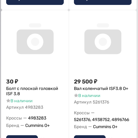
30
₽
29 500
₽
Болт с плоской головкой
Вал коленчатый ISF3.8 О+
ISF 3.8
В наличии
В наличии
Артикул
5261376
Артикул
4983283
—
Кроссы
—
Кроссы
4983283
5261376, 4938752, 4896766
—
Бренд
Cummins O+
—
Бренд
Cummins O+