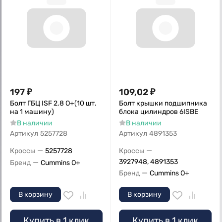
197
₽
109,02
₽
Болт ГБЦ ISF 2.8 O+(10 шт.
Болт крышки подшипника
на 1 машину)
блока цилиндров 6ISBE
В наличии
В наличии
Артикул
5257728
Артикул
4891353
—
—
Кроссы
5257728
Кроссы
—
3927948, 4891353
Бренд
Cummins O+
—
Бренд
Cummins O+
В корзину
В корзину
Купить в 1 клик
Купить в 1 клик