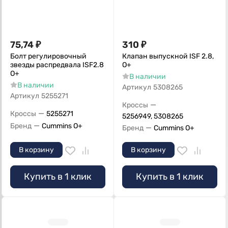
75,74
₽
310
₽
Болт регулировочный
Клапан выпускной ISF 2.8,
звезды распредвала ISF2.8
О+
О+
В наличии
В наличии
Артикул
5308265
Артикул
5255271
—
Кроссы
—
Кроссы
5255271
5256949, 5308265
—
Бренд
Cummins O+
—
Бренд
Cummins O+
В корзину
В корзину
Купить в 1 клик
Купить в 1 клик