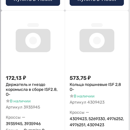
172,13
₽
573,75
₽
Держатель и гнездо
Кольца поршневые ISF 2,8
коромысла в сборе ISF2.8,
О-
О-
В наличии
В наличии
Артикул
4309423
Артикул
3935945
—
Кроссы
—
Кроссы
4309423, 5269330, 4976252,
3935945, 3935946
4976251, 4309423