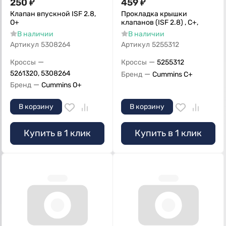
250
₽
459
₽
Клапан впускной ISF 2.8,
Прокладка крышки
О+
клапанов (ISF 2.8) , C+,
В наличии
В наличии
Артикул
5308264
Артикул
5255312
—
—
Кроссы
Кроссы
5255312
5261320, 5308264
—
Бренд
Cummins C+
—
Бренд
Cummins O+
В корзину
В корзину
Купить в 1 клик
Купить в 1 клик