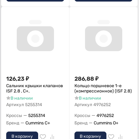
126,23
₽
286,88
₽
Сальник крышки клапанов
Кольцо поршневое 1-е
ISF 2.8 , С+,
(компрессионное) (ISF 2.8)
В наличии
В наличии
Артикул
5255314
Артикул
4976252
—
—
Кроссы
5255314
Кроссы
4976252
—
—
Бренд
Cummins C+
Бренд
Cummins O+
В корзину
В корзину