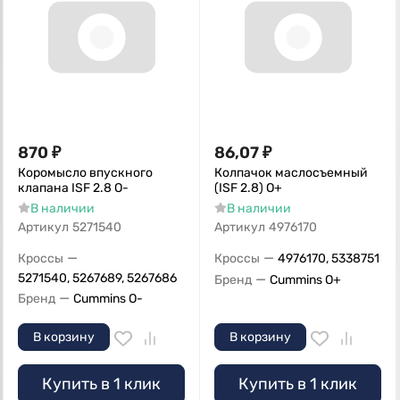
870
₽
86,07
₽
Коромысло впускного
Колпачок маслосъемный
клапана ISF 2.8 O-
(ISF 2.8) О+
В наличии
В наличии
Артикул
5271540
Артикул
4976170
—
—
Кроссы
Кроссы
4976170, 5338751
5271540, 5267689, 5267686
—
Бренд
Cummins O+
—
Бренд
Cummins O-
В корзину
В корзину
Купить в 1 клик
Купить в 1 клик