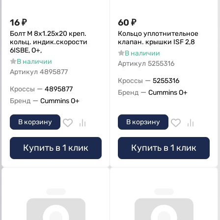
16
₽
60
₽
Болт M 8х1.25х20 креп.
Кольцо уплотнительное
кольц. индик.скорости
клапан. крышки ISF 2,8
6ISBE, О+,
В наличии
В наличии
Артикул
5255316
Артикул
4895877
—
Кроссы
5255316
—
Кроссы
4895877
—
Бренд
Cummins O+
—
Бренд
Cummins O+
В корзину
В корзину
Купить в 1 клик
Купить в 1 клик