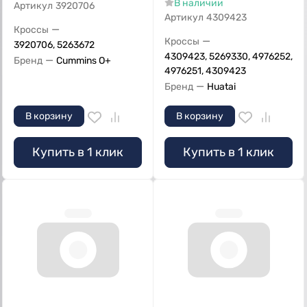
В наличии
Артикул
3920706
Артикул
4309423
—
Кроссы
—
Кроссы
3920706, 5263672
4309423, 5269330, 4976252,
—
Бренд
Cummins O+
4976251, 4309423
—
Бренд
Huatai
В корзину
В корзину
Купить в 1 клик
Купить в 1 клик