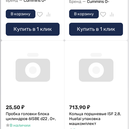
—
Бренд
Cummins O-
—
Бренд
Cummins O-
В корзину
В корзину
Купить в 1 клик
Купить в 1 клик
25,50
₽
713,90
₽
Пробка головки блока
Кольца поршневые ISF 2,8,
цилиндров 6ISBE d22 , O+,
Huatai упаковка
машкомплект
В наличии