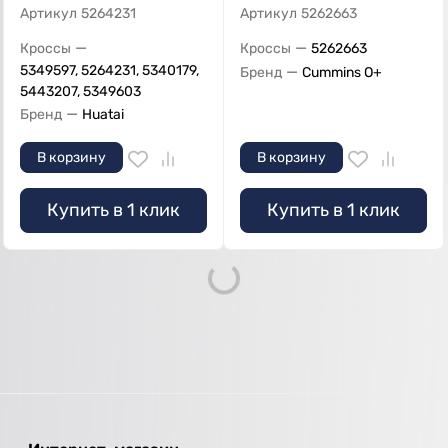
Артикул
5264231
Артикул
5262663
—
—
Кроссы
Кроссы
5262663
5349597, 5264231, 5340179,
—
Бренд
Cummins O+
5443207, 5349603
—
Бренд
Huatai
В корзину
В корзину
Купить в 1 клик
Купить в 1 клик
Loading...