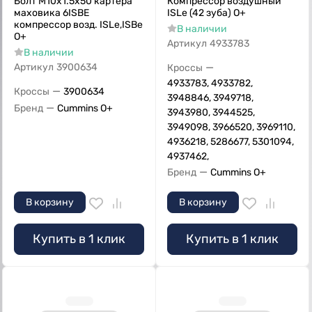
Болт M10х1.5х50 картера
Компрессор воздушный
маховика 6ISBE
ISLe (42 зуба) О+
компрессор возд. ISLe,ISBe
В наличии
О+
Артикул
4933783
В наличии
—
Артикул
3900634
Кроссы
4933783, 4933782,
—
Кроссы
3900634
3948846, 3949718,
—
Бренд
Cummins O+
3943980, 3944525,
3949098, 3966520, 3969110,
4936218, 5286677, 5301094,
4937462,
—
Бренд
Cummins O+
В корзину
В корзину
Купить в 1 клик
Купить в 1 клик