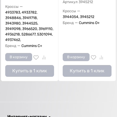
Артикул
3945212
—
Кроссы
—
Кроссы
4933783, 4933782,
3944054, 3945212
3948846, 3949718,
—
Бренд
Cummins O+
3943980, 3944525,
3949098, 3966520, 3969110,
4936218, 5286677, 5301094,
4937462,
—
Бренд
Cummins C+
В корзину
В корзину
Купить в 1 клик
Купить в 1 клик
Интернет-магазин