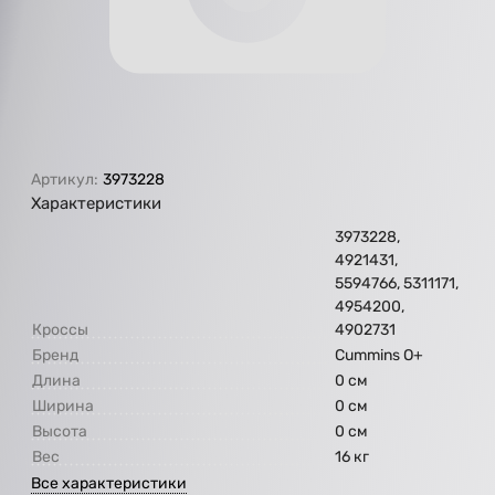
Артикул:
3973228
Характеристики
3973228,
4921431,
5594766, 5311171,
4954200,
Кроссы
4902731
Бренд
Cummins O+
Длина
0 см
Ширина
0 см
Высота
0 см
Вес
16 кг
Все характеристики