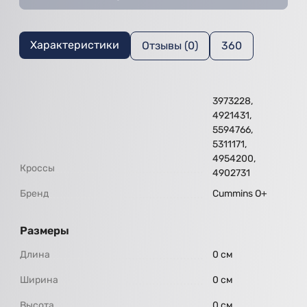
Характеристики
Отзывы (0)
360
3973228,
4921431,
5594766,
5311171,
4954200,
Кроссы
4902731
Бренд
Cummins O+
Размеры
Длина
0 см
Ширина
0 см
Высота
0 см