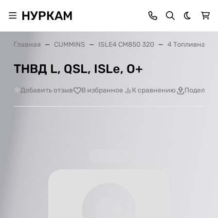
НУРКАМ
Темная 
Главная
CUMMINS
ISLE4 CM850 320
4 Топливная с
ТНВД L, QSL, ISLe, О+
Добавить отзыв
В избранное
К сравнению
Поделить