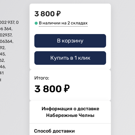
3 800
₽
002 937, 0
В наличии на 2 складах
6 364,
02937,
В корзину
06364,
92,
45,
Купить в 1 клик
62,
46,
41
Итого:
H
3 800
₽
Информация о доставке
Набережные Челны
Способ доставки