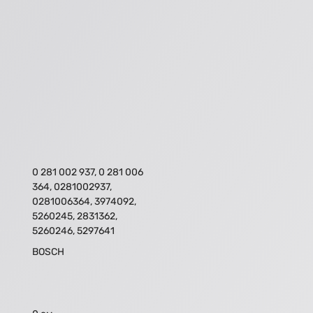
0 281 002 937, 0 281 006
364, 0281002937,
0281006364, 3974092,
5260245, 2831362,
5260246, 5297641
BOSCH