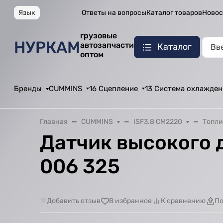
Язык
Ответы на вопросы
Каталог товаров
Новос
грузовые
НУРКАМ
автозапчасти
Каталог
оптом
Бренды
CUMMINS
16 Сцепление
13 Система охлажден
Главная
CUMMINS
ISF3.8 CM2220
Топли
Датчик высокого д
006 325
Добавить отзыв
В избранное
К сравнению
По