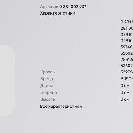
Артикул:
0 281 002 937
Характеристики
0 281 
281 00
02810
02810
39740
52602
28313
52602
Кроссы
52976
Бренд
BOSC
Длина
0 см
Ширина
0 см
Высота
0 см
Все характеристики