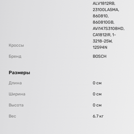
ALV1812RB,
23100LA5MA,
860810,
860810GB,
AVi147S3108HD,
CA1812IR, 1-
3218-25W,
Кроссы
12594N
Бренд
BOSCH
Размеры
Длина
0 см
Ширина
0 см
Высота
0 см
Вес
6.7 кг