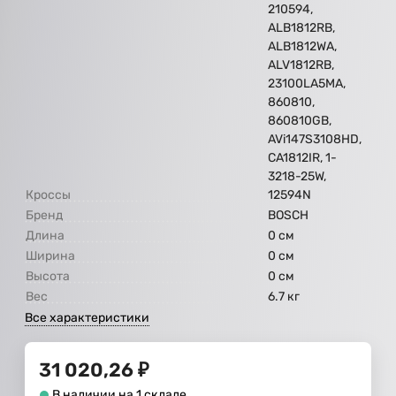
210594,
ALB1812RB,
ALB1812WA,
ALV1812RB,
23100LA5MA,
860810,
860810GB,
AVi147S3108HD,
CA1812IR, 1-
3218-25W,
Кроссы
12594N
Бренд
BOSCH
Длина
0 см
Ширина
0 см
Высота
0 см
Вес
6.7 кг
Все характеристики
31 020,26
₽
В наличии на 1 складе