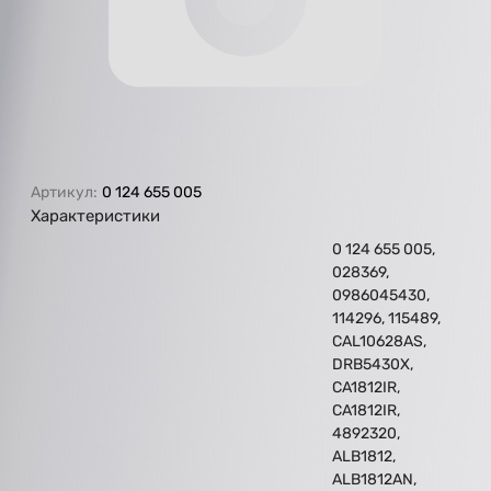
Артикул:
0 124 655 005
Характеристики
0 124 655 005,
028369,
0986045430,
114296, 115489,
CAL10628AS,
DRB5430X,
CA1812IR,
CA1812IR,
4892320,
ALB1812,
ALB1812AN,