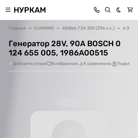
НУРКАМ
Темная 
Главная
CUMMINS
6ISBe6.7 E4 300 (296 л.с.)
6 Элек
Генератор 28V, 90А BOSCH 0
124 655 005, 1986А00515
Добавить отзыв
В избранное
К сравнению
Поделить