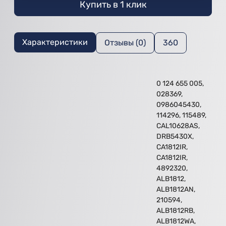
Купить в 1 клик
Характеристики
Отзывы (0)
360
0 124 655 005,
028369,
0986045430,
114296, 115489,
CAL10628AS,
DRB5430X,
CA1812IR,
CA1812IR,
4892320,
ALB1812,
ALB1812AN,
210594,
ALB1812RB,
ALB1812WA,