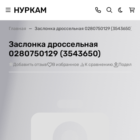
НУРКАМ
Темная 
Главная
Заслонка дроссельная 0280750129 (3543650)
Заслонка дроссельная
0280750129 (3543650)
Добавить отзыв
В избранное
К сравнению
Поделить