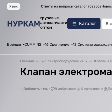
Язык
Ответы на вопросы
Каталог товаров
Новос
грузовые
НУРКАМ
автозапчасти
Каталог
оптом
Бренды
CUMMINS
16 Сцепление
13 Система охлажден
Главная
37 Электрооборудование
Клапаны 
Клапан электрома
Добавить отзыв
В избранное
К сравнению
По