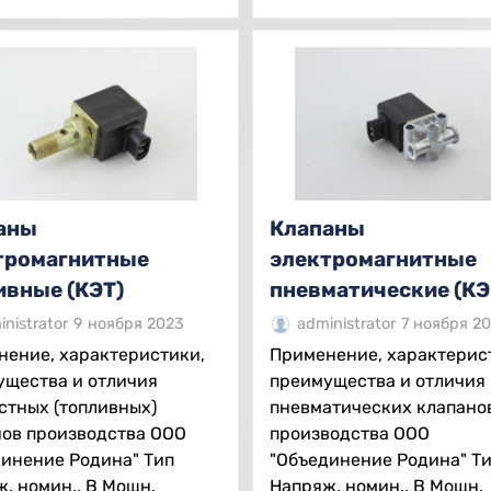
аны
Клапаны
тромагнитные
электромагнитные
ивные (КЭТ)
пневматические (КЭ
nistrator
9 ноября 2023
administrator
7 ноября 2
нение, характеристики,
Применение, характерис
ущества и отличия
преимущества и отличия
стных (топливных)
пневматических клапано
нов производства ООО
производства ООО
инение Родина" Тип
"Объединение Родина" Т
. номин., В Мощн.
Напряж. номин., В Мощн.