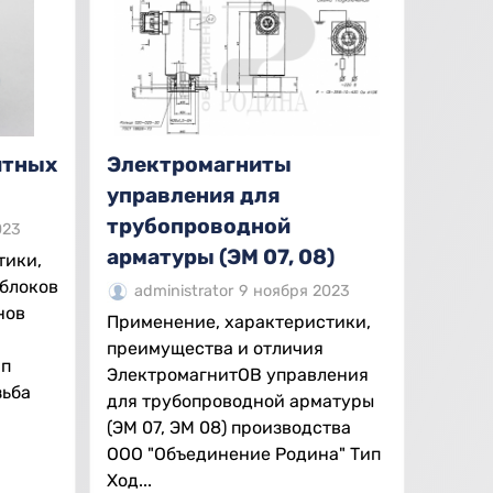
Электромагниты
итных
управления для
трубопроводной
023
арматуры (ЭМ 07, 08)
тики,
 блоков
administrator
9 ноября 2023
нов
Применение, характеристики,
преимущества и отличия
ип
ЭлектромагнитОВ управления
зьба
для трубопроводной арматуры
(ЭМ 07, ЭМ 08) производства
ООО "Объединение Родина" Тип
Ход...