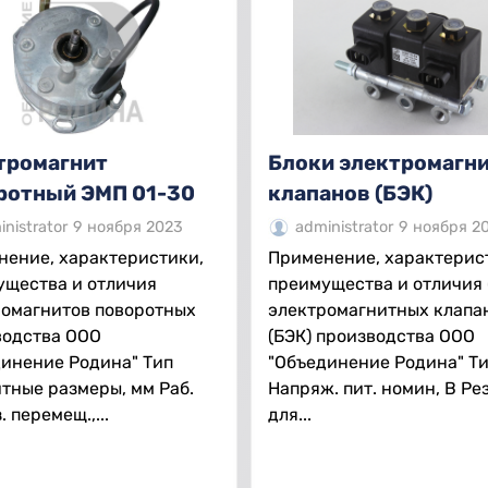
тромагнит
Блоки электромагн
ротный ЭМП 01-30
клапанов (БЭК)
nistrator
9 ноября 2023
administrator
9 ноября 2
нение, характеристики,
Применение, характерис
ущества и отличия
преимущества и отличия
ромагнитов поворотных
электромагнитных клапа
водства ООО
(БЭК) производства ООО
инение Родина" Тип
"Объединение Родина" Т
тные размеры, мм Раб.
Напряж. пит. номин, В Ре
. перемещ.,...
для...