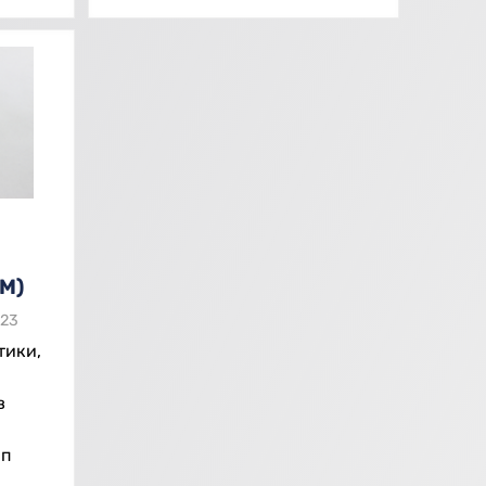
М)
023
тики,
в
ип