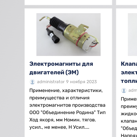
Электромагниты для
Клап
двигателей (ЭМ)
элек
топл
administrator
9 ноября 2023
Применение, характеристики,
admi
преимущества и отличия
Приме
электромагнитов производства
преим
ООО "Объединение Родина" Тип
жидко
Ход якоря, мм Номин. тягов.
клапа
усил., не менее, Н Усил....
"Объед
Напряж