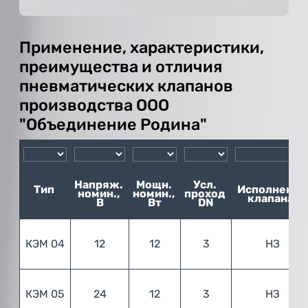
Применение, характеристики,
преимущества и отличия
пневматических клапанов
производства ООО
"Объединение Родина"
Напряж. 
Мощн. 
Усл. 
Тип 

Исполнение 
номин., 
номин., 
проход 
клапана*
В
Вт
DN
КЭМ 04
12
12
3
НЗ
КЭМ 05
24
12
3
НЗ