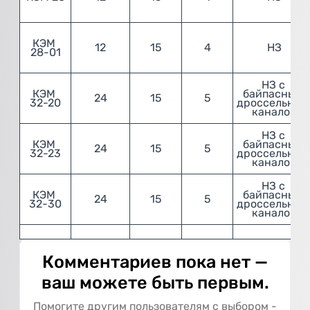
КЭМ 
12
15
4
НЗ
28-01
НЗ с 
КЭМ 
байпасным 
24
15
5
32-20
дроссельным 
каналом
НЗ с 
КЭМ 
байпасным 
24
15
5
32-23
дроссельным 
каналом
НЗ с 
КЭМ 
байпасным 
24
15
5
32-30
дроссельным 
каналом
Комментариев пока нет —
ваш можете быть первым.
Помогите другим пользователям с выбором -