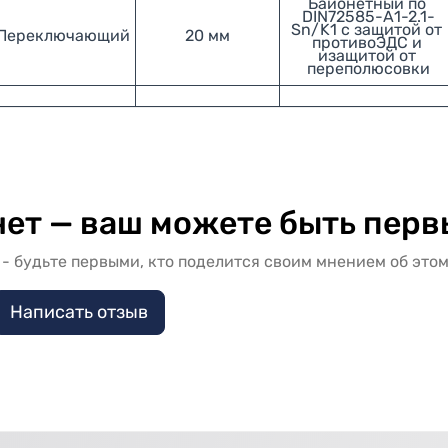
Байонетный по 
DIN72585-А1-2.1-
Sn/K1 с защитой от 
Переключающий
20 мм
противоЭДС и 
изащитой от 
переполюсовки
ет — ваш можете быть перв
- будьте первыми, кто поделится своим мнением об этом
Написать отзыв