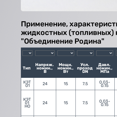
Применение, характерист
жидкостных (топливных) 
"Объединение Родина"
Напряж. 
Мощн. 
Усл. 
Давл. 
номин., 
номин., 
проход 
номин., 
В
Вт
DN
МПа
КЭТ 
0.03-
24
15
7.5
01
0.15
КЭТ 
0.03-
01 
24
15
7.5
0.15
НО