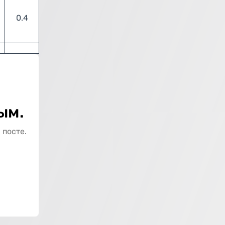
0.4
ым.
 посте.