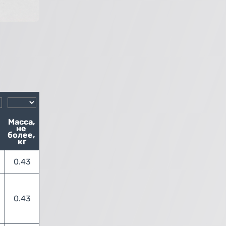
Масса, 
не 
более, 
кг
0.43
0.43