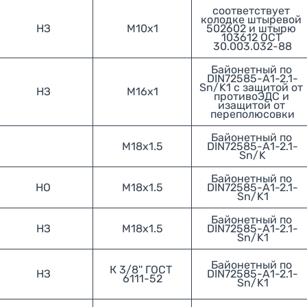
соответствует 
колодке штыревой 
НЗ
М10х1
502602 и штырю 
103612 ОСТ 
30.003.032-88
Байонетный по 
DIN72585-А1-2.1-
Sn/K1 с защитой от 
НЗ
М16х1
противоЭДС и 
изащитой от 
переполюсовки
Байонетный по 
М18х1.5
DIN72585-А1-2.1-
Sn/K
Байонетный по 
НО
М18х1.5
DIN72585-А1-2.1-
Sn/K1
Байонетный по 
НЗ
М18х1.5
DIN72585-А1-2.1-
Sn/K1
Байонетный по 
К 3/8'' ГОСТ 
НЗ
DIN72585-А1-2.1-
6111-52
Sn/K1