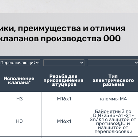
ики, преимущества и отличия
клапанов производства ООО
Резьба для 
Тип 
Исполнение 
присоединения 
электрического 
клапана*
штуцеров
разъема
НЗ
М16х1
клеммы М4
Байонетный по 
DIN72585-А1-2.1-
Sn/K1 с защитой от 
НО
М16х1
противоЭДС и 
изащитой от 
переполюсовки