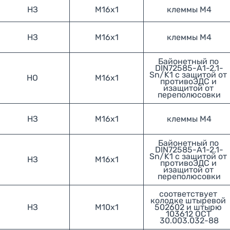
НЗ
М16х1
клеммы М4
НЗ
М16х1
клеммы М4
Байонетный по 
DIN72585-А1-2.1-
Sn/K1 с защитой от 
НО
М16х1
противоЭДС и 
изащитой от 
переполюсовки
НЗ
М16х1
клеммы М4
Байонетный по 
DIN72585-А1-2.1-
Sn/K1 с защитой от 
НЗ
М16х1
противоЭДС и 
изащитой от 
переполюсовки
соответствует 
колодке штыревой 
НЗ
М10х1
502602 и штырю 
103612 ОСТ 
30.003.032-88