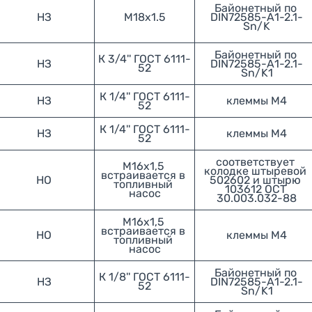
Байонетный по 
НЗ
М18х1.5
DIN72585-А1-2.1-
Sn/K
Байонетный по 
К 3/4'' ГОСТ 6111-
НЗ
DIN72585-А1-2.1-
52
Sn/K1
К 1/4'' ГОСТ 6111-
НЗ
клеммы М4
52
К 1/4'' ГОСТ 6111-
НЗ
клеммы М4
52
соответствует 
М16х1,5 
колодке штыревой 
встраивается в 
НО
502602 и штырю 
топливный 
103612 ОСТ 
насос
30.003.032-88
М16х1,5 
встраивается в 
НО
клеммы М4
топливный 
насос
Байонетный по 
К 1/8'' ГОСТ 6111-
НЗ
DIN72585-А1-2.1-
52
Sn/K1