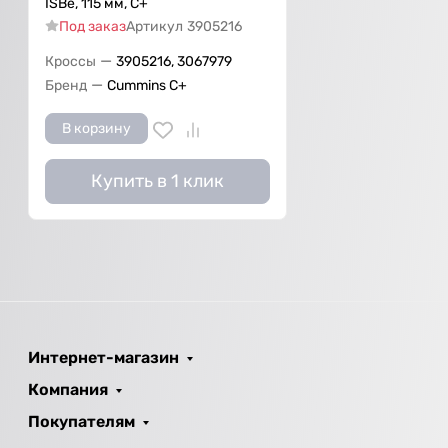
ISBe, 115 мм, С+
Под заказ
Артикул
3905216
—
Кроссы
3905216, 3067979
—
Бренд
Cummins C+
В корзину
Купить в 1 клик
Интернет-магазин
Компания
Покупателям