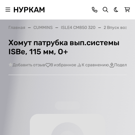
НУРКАМ
Темная 
Главная
CUMMINS
ISLE4 CM850 320
2 Впуск воздух
Хомут патрубка вып.системы
ISBe, 115 мм, О+
Добавить отзыв
В избранное
К сравнению
Поделить