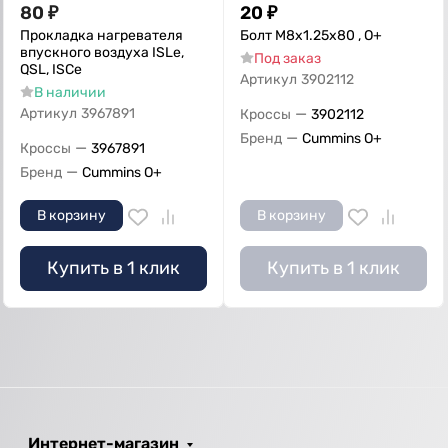
80
₽
20
₽
Прокладка нагревателя
Болт M8x1.25x80 , О+
впускного воздуха ISLe,
Под заказ
QSL, ISCe
Артикул
3902112
В наличии
—
Артикул
3967891
Кроссы
3902112
—
Бренд
Cummins O+
—
Кроссы
3967891
—
Бренд
Cummins O+
В корзину
В корзину
Купить в 1 клик
Купить в 1 клик
Интернет-магазин