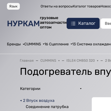
Язык
Ответы на вопросы
Каталог товаров
Новос
грузовые
НУРКАМ
автозапчасти
Каталог
оптом
Бренды
CUMMINS
16 Сцепление
13 Система охлажден
Главная
CUMMINS
ISLE4 CM850 320
2 В
Подогреватель впу
Категории
2 Впуск воздуха
Соединение патрубка