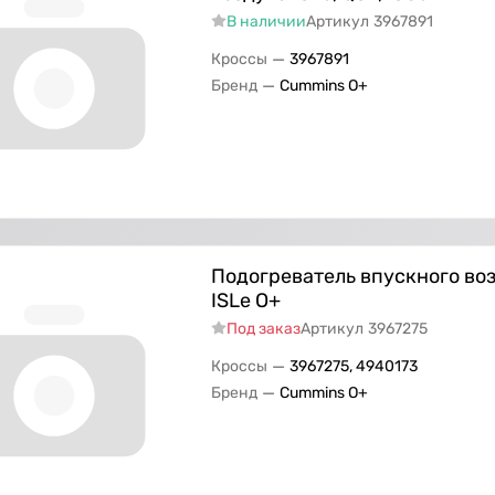
В наличии
Артикул
3967891
—
Кроссы
3967891
—
Бренд
Cummins O+
Подогреватель впускного во
ISLe О+
Под заказ
Артикул
3967275
—
Кроссы
3967275, 4940173
—
Бренд
Cummins O+