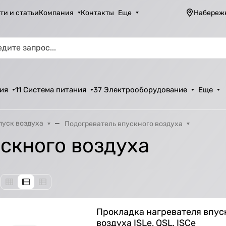
ти и статьи
Компания
Контакты
Еще
Набереж
ия
11 Система питания
37 Электрооборудование
Еще
пуск воздуха
Подогреватель впускного воздуха
скного воздуха
Прокладка нагревателя впус
воздуха ISLe, QSL, ISCe