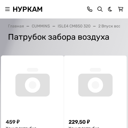
НУРКАМ
Темная 
Главная
CUMMINS
ISLE4 CM850 320
2 Впуск воздух
Патрубок забора воздуха
459
₽
229,50
₽