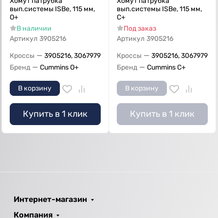
Хомут патрубка
Хомут патрубка
вып.системы ISBe, 115 мм,
вып.системы ISBe, 115 мм,
О+
С+
В наличии
Под заказ
Артикул
3905216
Артикул
3905216
—
—
Кроссы
3905216, 3067979
Кроссы
3905216, 3067979
—
—
Бренд
Cummins O+
Бренд
Cummins C+
В корзину
В корзину
Купить в 1 клик
Купить в 1 клик
Интернет-магазин
Компания