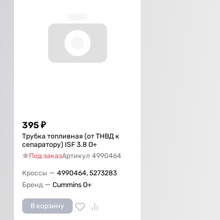
395
₽
Трубка топливная (от ТНВД к
сепаратору) ISF 3.8 О+
Под заказ
Артикул
4990464
—
Кроссы
4990464, 5273283
—
Бренд
Cummins O+
В корзину