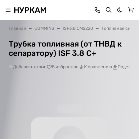
НУРКАМ
Темная 
Главная
CUMMINS
ISF3.8 CM2220
Топливная систе
Трубка топливная (от ТНВД к
сепаратору) ISF 3.8 С+
Добавить отзыв
В избранное
К сравнению
Поделить