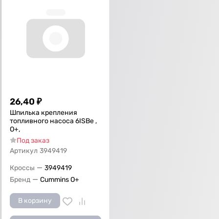
26,40
₽
Шпилька крепления
топливного насоса 6ISBe ,
О+,
Под заказ
Артикул
3949419
—
Кроссы
3949419
—
Бренд
Cummins O+
В корзину