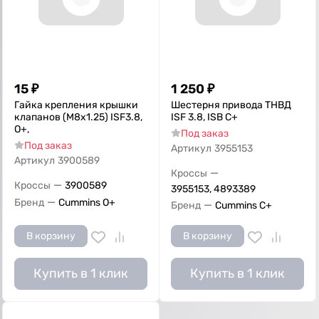
15
₽
1 250
₽
Гайка крепления крышки
Шестерня привода ТНВД
клапанов (M8x1.25) ISF3.8,
ISF 3.8, ISB С+
О+,
Под заказ
Под заказ
Артикул
3955153
Артикул
3900589
—
Кроссы
—
Кроссы
3900589
3955153, 4893389
—
Бренд
Cummins O+
—
Бренд
Cummins C+
В корзину
В корзину
Купить в 1 клик
Купить в 1 клик