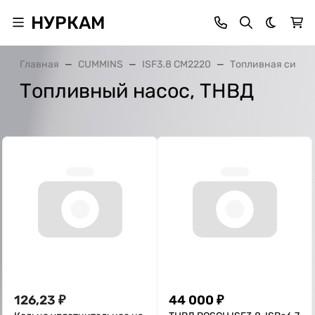
НУРКАМ
Темная 
Главная
CUMMINS
ISF3.8 CM2220
Топливная систе
Топливный насос, ТНВД
126,23
₽
44 000
₽