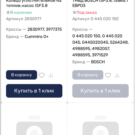
Кольцо уплотнительное на
ТНВД BOSCH ISF3.8, ISBe6.7
топлив.насос ISF3.8
ЕВРО3
В наличии
Под заказ
Артикул
2830977
Артикул
0 445 020 150
—
—
Кроссы
2830977, 3977375
Кроссы
—
0 445 020 150, 0 445 020
Бренд
Cummins O+
045, 0445020045, 5264248,
4988595, 4982057,
4988595, 3971529
—
Бренд
BOSCH
В корзину
В корзину
Купить в 1 клик
Купить в 1 клик