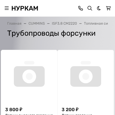
НУРКАМ
Темная 
Главная
CUMMINS
ISF3.8 CM2220
Топливная систе
Трубопроводы форсунки
3 800
₽
3 200
₽