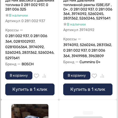
Датчик высокого давления
Датчик давления
топлива 0 281 002 937, 0
топливной рампы ISBE,ISF ,
281 006 325
O+ , 0 281 002 937, 0 281 006
364, 3974092, 5260245,
В наличии
2831362, 5260246, 5297641
Артикул
0 281 002 937
В наличии
—
Артикул
3974092
Кроссы
0 281 002 937, 0 281 006
—
Кроссы
364, 0281002937,
3974092, 5260246, 2831362,
0281006364, 3974092,
0 281 002 937, 0 281 006
5260245, 2831362, 5260246,
364, 3949988, 3963809
5297641
—
Бренд
Cummins O+
—
Бренд
BOSCH
В корзину
В корзину
Купить в 1 клик
Купить в 1 клик