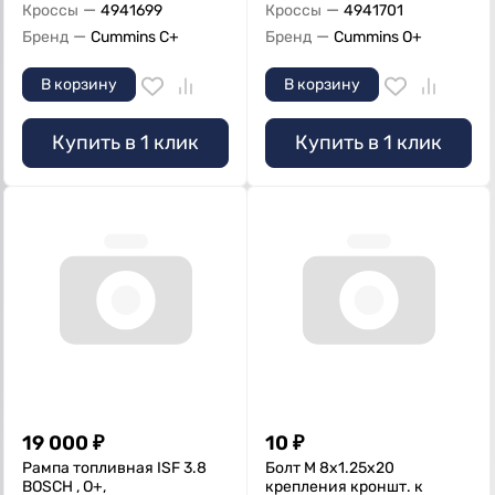
—
—
Кроссы
4941699
Кроссы
4941701
—
—
Бренд
Cummins C+
Бренд
Cummins O+
В корзину
В корзину
Купить в 1 клик
Купить в 1 клик
19 000
₽
10
₽
Рампа топливная ISF 3.8
Болт M 8х1.25х20
BOSCH , O+,
крепления кроншт. к