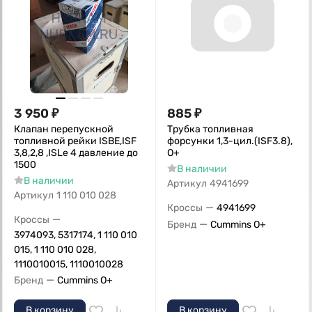
3 950
₽
885
₽
Клапан перепускной
Трубка топливная
топливной рейки ISBE,ISF
форсунки 1,3-цил.(ISF3.8),
3,8,2,8 ,ISLe 4 давление до
О+
1500
В наличии
В наличии
Артикул
4941699
Артикул
1 110 010 028
—
Кроссы
4941699
—
Кроссы
—
Бренд
Cummins O+
3974093, 5317174, 1 110 010
015, 1 110 010 028,
1110010015, 1110010028
—
Бренд
Cummins O+
В корзину
В корзину