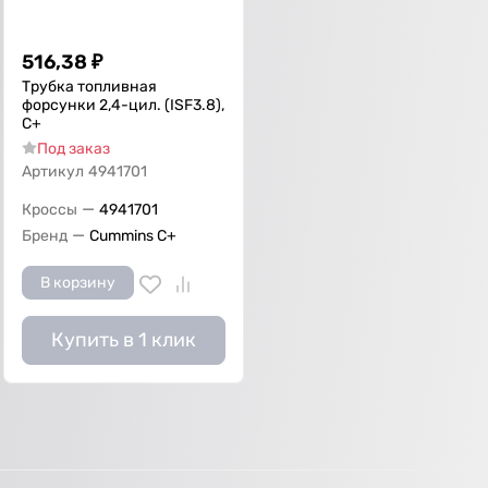
516,38
₽
Трубка топливная
форсунки 2,4-цил. (ISF3.8),
С+
Под заказ
Артикул
4941701
—
Кроссы
4941701
—
Бренд
Cummins C+
В корзину
Купить в 1 клик