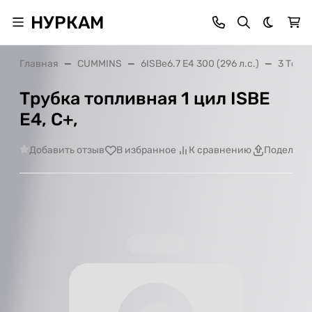
НУРКАМ
Темная 
Главная
CUMMINS
6ISBe6.7 E4 300 (296 л.с.)
3 Топл
Трубка топливная 1 цил ISВЕ
Е4, С+,
Добавить отзыв
В избранное
К сравнению
Поделить