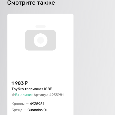
Смотрите также
1 983
₽
Трубка топливная ISВЕ
В наличии
Артикул
4935981
—
Кроссы
4935981
—
Бренд
Cummins O+