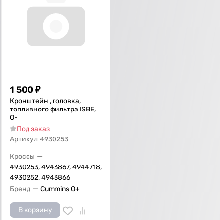
1 500
₽
Кронштейн , головка,
топливного фильтра ISBE,
О-
Под заказ
Артикул
4930253
—
Кроссы
4930253, 4943867, 4944718,
4930252, 4943866
—
Бренд
Cummins O+
В корзину