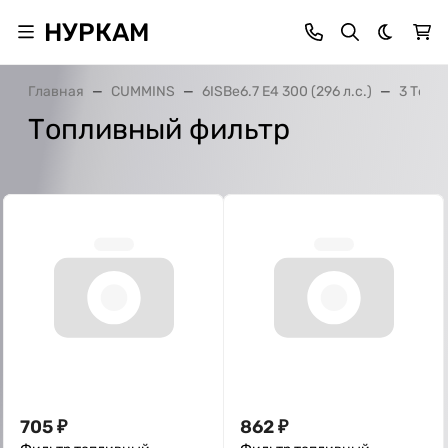
НУРКАМ
Темная 
Главная
CUMMINS
6ISBe6.7 E4 300 (296 л.с.)
3 Топл
Топливный фильтр
705
₽
862
₽