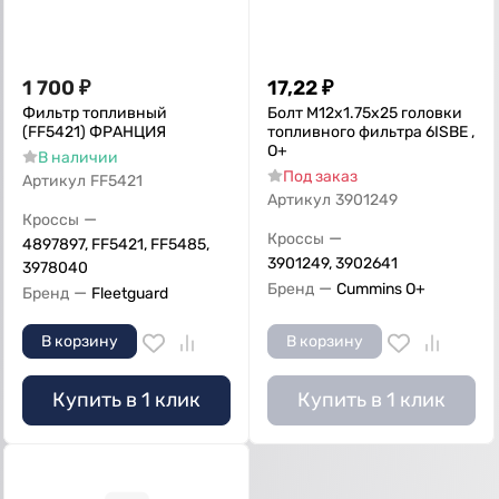
1 700
₽
17,22
₽
Фильтр топливный
Болт M12х1.75х25 головки
(FF5421) ФРАНЦИЯ
топливного фильтра 6ISBE ,
О+
В наличии
Под заказ
Артикул
FF5421
Артикул
3901249
—
Кроссы
—
Кроссы
4897897, FF5421, FF5485,
3901249, 3902641
3978040
—
Бренд
Cummins O+
—
Бренд
Fleetguard
В корзину
В корзину
Купить в 1 клик
Купить в 1 клик