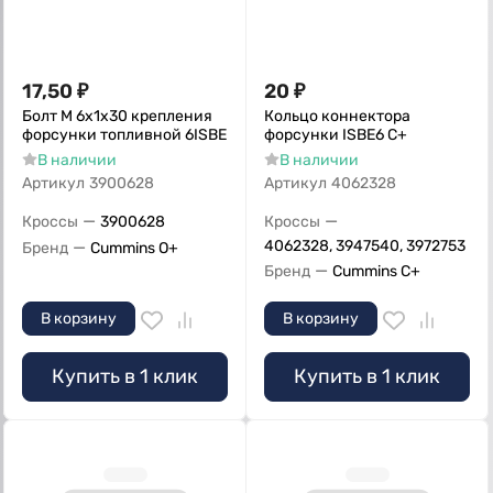
17,50
₽
20
₽
Болт M 6х1х30 крепления
Кольцо коннектора
форсунки топливной 6ISBE
форсунки ISBE6 С+
В наличии
В наличии
Артикул
3900628
Артикул
4062328
—
—
Кроссы
3900628
Кроссы
—
4062328, 3947540, 3972753
Бренд
Cummins O+
—
Бренд
Cummins C+
В корзину
В корзину
Купить в 1 клик
Купить в 1 клик