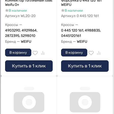
Коннектор топливный ISBE
Форсунка 0 445 120 161
Weifu О+
WEIFU
В наличии
В наличии
Артикул
WL20-20
Артикул
0 445 120 161
—
—
Кроссы
Кроссы
4903290, 4929864,
0 445 120 161, 4988835,
2872395, 5298010
0445120161
—
—
Бренд
WEIFU
Бренд
WEIFU
В корзину
В корзину
Купить в 1 клик
Купить в 1 клик