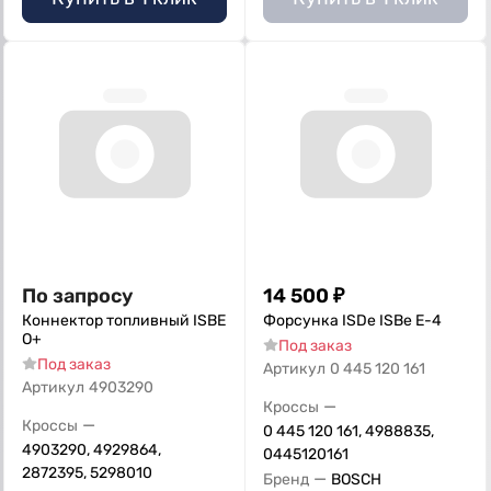
По запросу
14 500
₽
Коннектор топливный ISBE
Форсунка ISDe ISBe Е-4
О+
Под заказ
Под заказ
Артикул
0 445 120 161
Артикул
4903290
—
Кроссы
—
Кроссы
0 445 120 161, 4988835,
4903290, 4929864,
0445120161
2872395, 5298010
—
Бренд
BOSCH