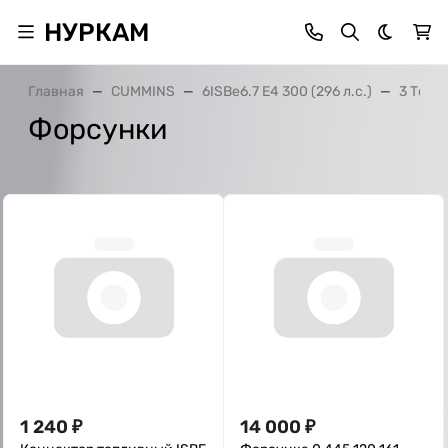
НУРКАМ
Темная 
Главная
CUMMINS
6ISBe6.7 E4 300 (296 л.с.)
3 Топл
Форсунки
1 240
₽
14 000
₽