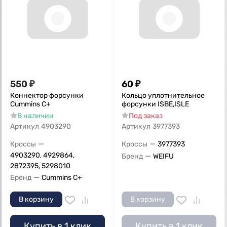
550
₽
60
₽
Коннектор форсунки
Кольцо уплотнительное
Сummins C+
форсунки ISBE,ISLE
В наличии
Под заказ
Артикул
4903290
Артикул
3977393
—
—
Кроссы
Кроссы
3977393
4903290, 4929864,
—
Бренд
WEIFU
2872395, 5298010
—
Бренд
Cummins C+
В корзину
В корзину
Купить в 1 клик
Купить в 1 клик