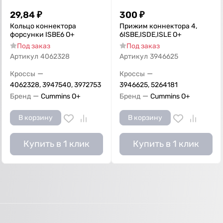
29,84
₽
300
₽
Кольцо коннектора
Прижим коннектора 4,
форсунки ISBE6 О+
6ISBE,ISDE,ISLE О+
Под заказ
Под заказ
Артикул
4062328
Артикул
3946625
—
—
Кроссы
Кроссы
4062328, 3947540, 3972753
3946625, 5264181
—
—
Бренд
Cummins O+
Бренд
Cummins O+
В корзину
В корзину
Купить в 1 клик
Купить в 1 клик