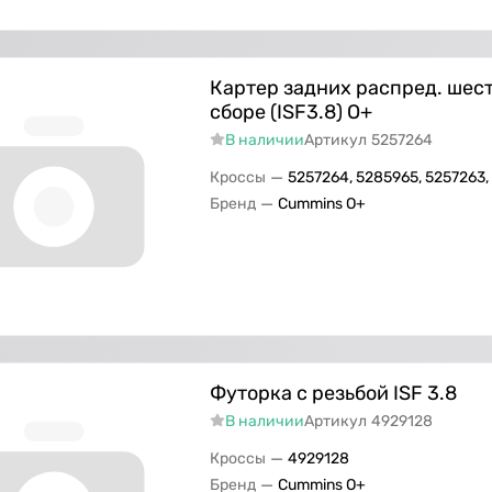
Картер задних распред. шес
сборе (ISF3.8) О+
В наличии
Артикул
5257264
—
Кроссы
5257264, 5285965, 5257263,
—
Бренд
Cummins O+
Футорка с резьбой ISF 3.8
В наличии
Артикул
4929128
—
Кроссы
4929128
—
Бренд
Cummins O+