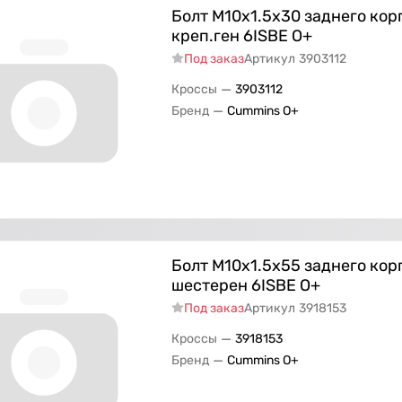
Болт M10х1.5х30 заднего корп
креп.ген 6ISBE O+
Под заказ
Артикул
3903112
—
Кроссы
3903112
—
Бренд
Cummins O+
Болт M10х1.5х55 заднего кор
шестерен 6ISBE О+
Под заказ
Артикул
3918153
—
Кроссы
3918153
—
Бренд
Cummins O+