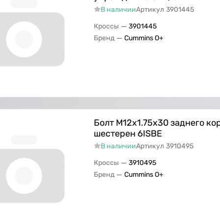
В наличии
Артикул
3901445
—
Кроссы
3901445
—
Бренд
Cummins O+
Болт M12х1.75х30 заднего ко
шестерен 6ISBE
В наличии
Артикул
3910495
—
Кроссы
3910495
—
Бренд
Cummins O+