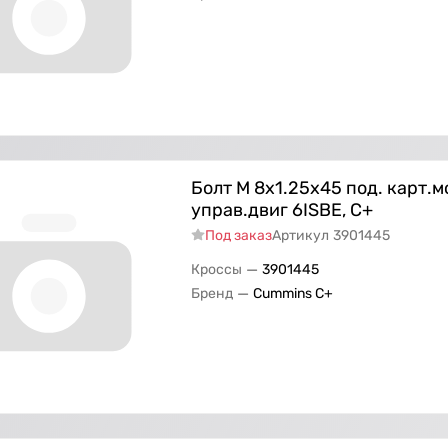
Болт M 8х1.25х45 под. карт.
управ.двиг 6ISBE, С+
Под заказ
Артикул
3901445
—
Кроссы
3901445
—
Бренд
Cummins C+