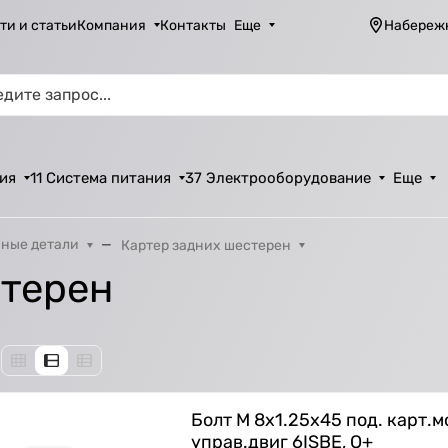
ти и статьи
Компания
Контакты
Еще
Набереж
ия
11 Система питания
37 Электрооборудование
Еще
ные детали
Картер задних шестерен
стерен
Болт M 8х1.25х45 под. карт.
управ.двиг 6ISBE, О+