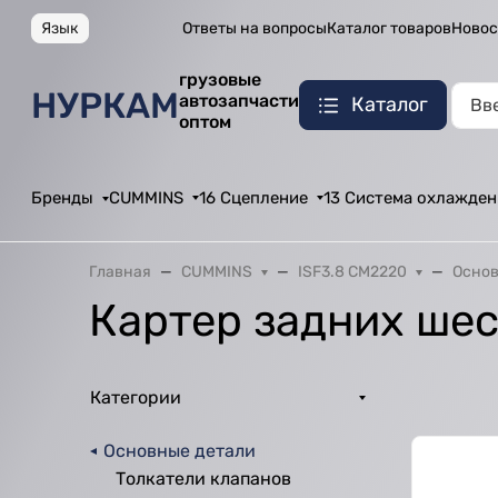
Язык
Ответы на вопросы
Каталог товаров
Новос
грузовые
НУРКАМ
автозапчасти
Каталог
оптом
Бренды
CUMMINS
16 Сцепление
13 Система охлажден
Главная
CUMMINS
ISF3.8 CM2220
Основ
Картер задних ше
Категории
Основные детали
Толкатели клапанов