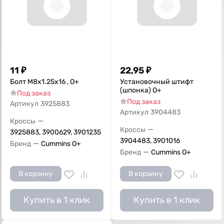
11
₽
22,95
₽
Болт M8x1.25x16 , О+
Установочный штифт
(шпонка) О+
Под заказ
Под заказ
Артикул
3925883
Артикул
3904483
—
Кроссы
—
Кроссы
3925883, 3900629, 3901235
3904483, 3901016
—
Бренд
Cummins O+
—
Бренд
Cummins O+
В корзину
В корзину
Купить в 1 клик
Купить в 1 клик