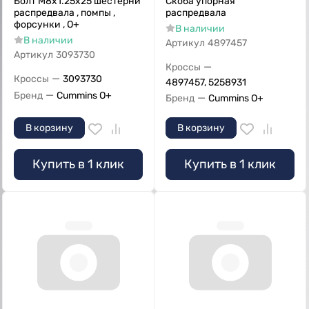
Болт M8x1.25x25 шестерни
Скоба упорная
распредвала , помпы ,
распредвала
форсунки , О+
В наличии
В наличии
Артикул
4897457
Артикул
3093730
—
Кроссы
—
Кроссы
3093730
4897457, 5258931
—
Бренд
Cummins O+
—
Бренд
Cummins O+
В корзину
В корзину
Купить в 1 клик
Купить в 1 клик