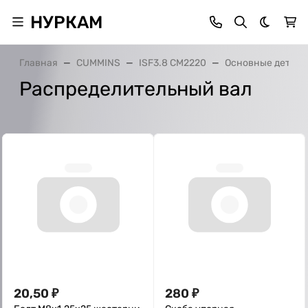
НУРКАМ
Темная 
Главная
CUMMINS
ISF3.8 CM2220
Основные детали
Распределительный вал
20,50
₽
280
₽