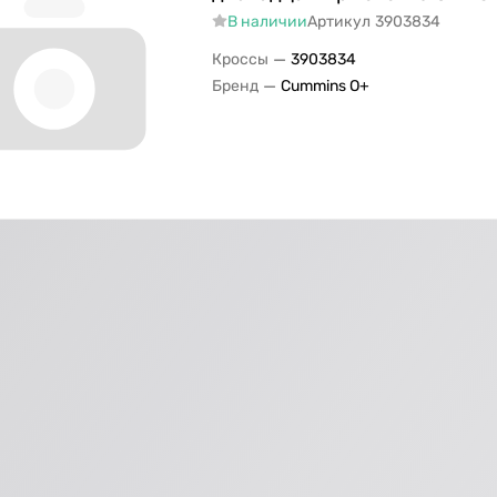
В наличии
Артикул
3903834
—
Кроссы
3903834
—
Бренд
Cummins O+