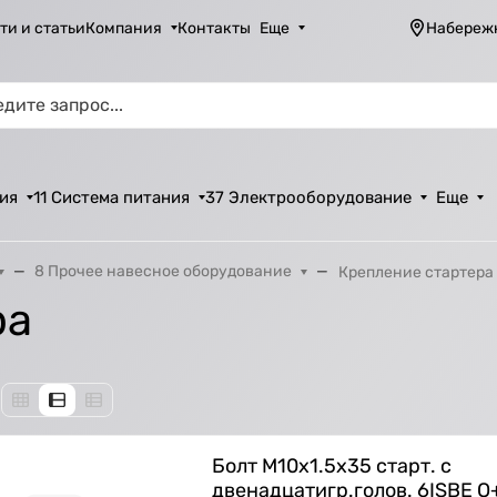
ти и статьи
Компания
Контакты
Еще
Набереж
ия
11 Система питания
37 Электрооборудование
Еще
8 Прочее навесное оборудование
Крепление стартера
ра
Болт M10х1.5х35 старт. с
двенадцатигр.голов. 6ISBE О