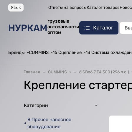
Язык
Ответы на вопросы
Каталог товаров
Новос
грузовые
НУРКАМ
автозапчасти
Каталог
оптом
Бренды
CUMMINS
16 Сцепление
13 Система охлажден
Главная
CUMMINS
6ISBe6.7 E4 300 (296 л.с.)
Крепление старте
Категории
8 Прочее навесное
оборудование