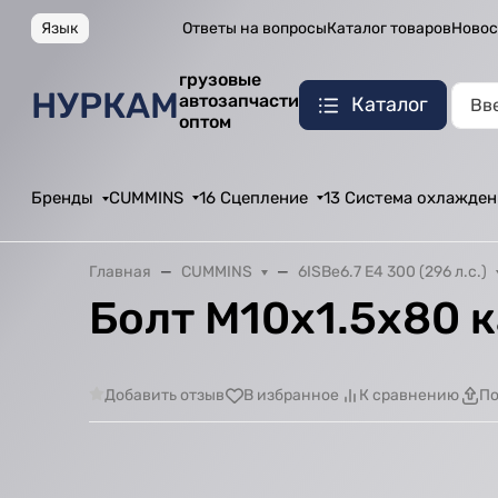
Язык
Ответы на вопросы
Каталог товаров
Новос
грузовые
НУРКАМ
автозапчасти
Каталог
оптом
Бренды
CUMMINS
16 Сцепление
13 Система охлажден
Главная
CUMMINS
6ISBe6.7 E4 300 (296 л.с.)
Болт M10х1.5х80 
Добавить отзыв
В избранное
К сравнению
По