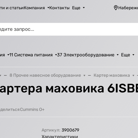
ти и статьи
Компания
Контакты
Еще
Набереж
ия
11 Система питания
37 Электрооборудование
Еще
8 Прочее навесное оборудование
Картер маховика
картера маховика 6ISB
Cummins O+
делиться
Артикул:
3900679
Характеристики