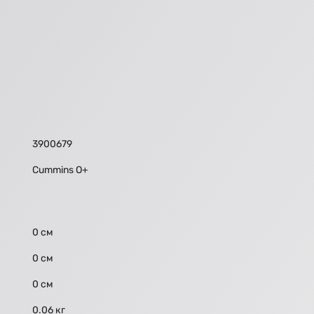
3900679
Cummins O+
0 см
0 см
0 см
0.06 кг