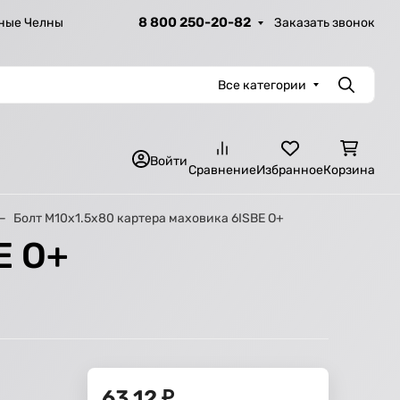
8 800 250-20-82
Заказать звонок
ные Челны
Все категории
Поиск
Войти
Сравнение
Избранное
Корзина
Болт M10х1.5х80 картера маховика 6ISBE О+
E О+
63,12
₽