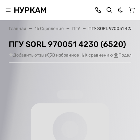
НУРКАМ
Темная 
Главная
16 Сцепление
ПГУ
ПГУ SORL 970051 4230 (
ПГУ SORL 970051 4230 (6520)
Добавить отзыв
В избранное
К сравнению
Поделить