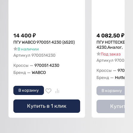
14 400
₽
4 082,50
₽
ПГУ WABCO 970051 4230 (6520)
ПГУ HOTTECKE 970
4230,Аналог,
В наличии
Под заказ
Артикул
9700514230
Артикул
970051 4
—
Кроссы
970051 4230
—
Кроссы
970051
—
Бренд
WABCO
—
Бренд
Hottecke
В корзину
В корзину
Купить в 1 клик
Купить в