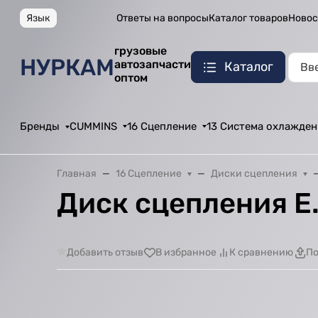
Язык
Ответы на вопросы
Каталог товаров
Новос
грузовые
НУРКАМ
автозапчасти
Каталог
оптом
Бренды
CUMMINS
16 Сцепление
13 Система охлажден
Главная
16 Сцепление
Диски сцепления
Диск сцепления E
Добавить отзыв
В избранное
К сравнению
По