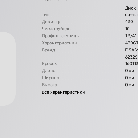
Диск
тип
сцепл
Диаметр
430
Число зубцов
10
Профиль ступицы
1 3/4"
Характеристики
430G
Бренд
E.SAS
6232S
Кроссы
16011
Длина
0 см
Ширина
0 см
Высота
0 см
Все характеристики