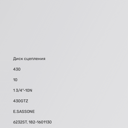
Диск сцепления
430
10
1 3/4"-10N
430GTZ
E.SASSONE
6232ST, 182-1601130