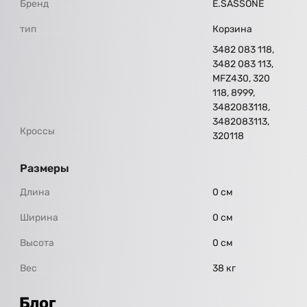
Бренд
E.SASSONE
тип
Корзина
3482 083 118,
3482 083 113,
MFZ430, 320
118, 8999,
3482083118,
3482083113,
Кроссы
320118
Размеры
Длина
0 см
Ширина
0 см
Высота
0 см
Вес
38 кг
Блог