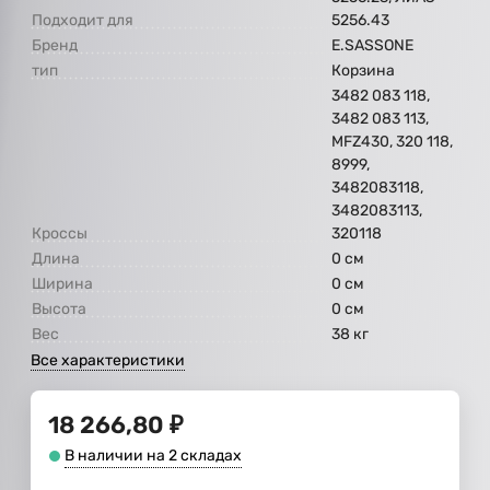
Подходит для
5256.43
Бренд
E.SASSONE
тип
Корзина
3482 083 118,
3482 083 113,
MFZ430, 320 118,
8999,
3482083118,
3482083113,
Кроссы
320118
Длина
0 см
Ширина
0 см
Высота
0 см
Вес
38 кг
Все характеристики
18 266,80
₽
В наличии на 2 складах