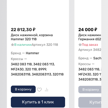
22 812,30
₽
24 000
₽
Диск нажимной, корзина
Диск нажимной, 
Hammer 320 118
Германия 6520
В наличии
Артикул
320 118
Под заказ
Артикул
3482 083
—
Бренд
Hammer
—
Бренд
Sachs
—
Кроссы
—
Кроссы
3482 083 118, 3482 083 113,
MFZ430, 320 118, 8999,
3482 083 118, 3482
3482083118, 3482083113, 320118
MFZ430, 320 118, 8
3482083118, 3482
В корзину
В корзину
Купить в 1 клик
Купить в