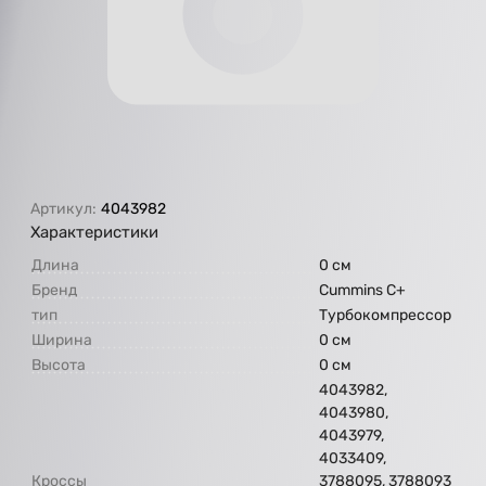
Артикул:
4043982
Характеристики
Длина
0 см
Бренд
Cummins C+
тип
Турбокомпрессор
Ширина
0 см
Высота
0 см
4043982,
4043980,
4043979,
4033409,
Кроссы
3788095, 3788093