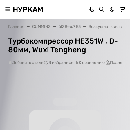
НУРКАМ
Темная 
Главная
CUMMINS
6ISBe6.7 E3
Воздушная система
Турбокомпрессор HE351W , D-
80мм, Wuxi Tengheng
Добавить отзыв
В избранное
К сравнению
Поделить