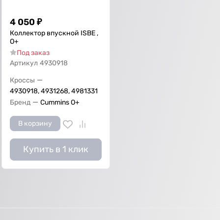
4 050
₽
Коллектор впускной ISBE ,
О+
Под заказ
Артикул
4930918
—
Кроссы
4930918, 4931268, 4981331
—
Бренд
Cummins O+
В корзину
Купить в 1 клик