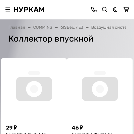
НУРКАМ
Темная 
Главная
CUMMINS
6ISBe6.7 E3
Воздушная система
Коллектор впускной
29
₽
46
₽