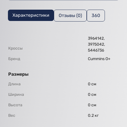
Характеристики
Отзывы (0)
360
3964142,
3975042,
Кроссы
5446736
Бренд
Cummins O+
Размеры
Длина
0 см
Ширина
0 см
Высота
0 см
Вес
0.2 кг