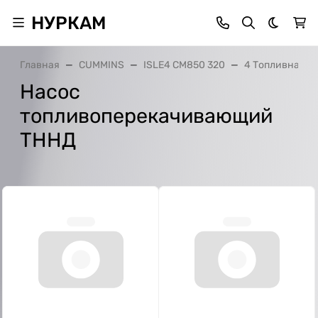
НУРКАМ
Темная 
Главная
CUMMINS
ISLE4 CM850 320
4 Топливная с
Насос
топливоперекачивающий
ТННД