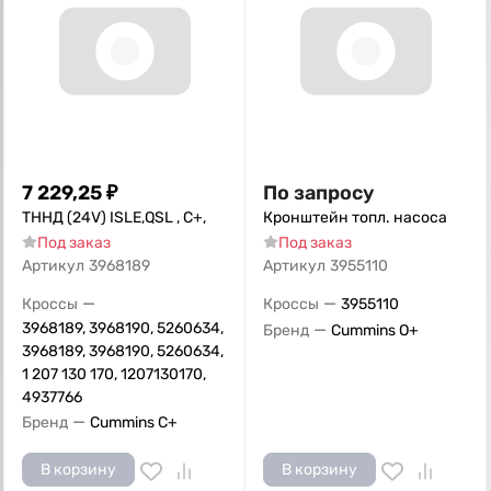
7 229,25
₽
По запросу
ТННД (24V) ISLE,QSL , С+,
Кронштейн топл. насоса
Под заказ
Под заказ
Артикул
3968189
Артикул
3955110
—
—
Кроссы
Кроссы
3955110
3968189, 3968190, 5260634,
—
Бренд
Cummins O+
3968189, 3968190, 5260634,
1 207 130 170, 1207130170,
4937766
—
Бренд
Cummins C+
В корзину
В корзину