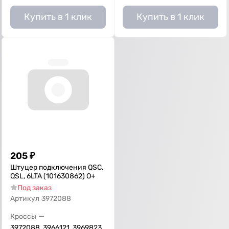
Купить в 1 клик
Купить в 1 клик
205
₽
Штуцер подключения QSC,
QSL, 6LTA (101630862) О+
Под заказ
Артикул
3972088
—
Кроссы
3972088, 3966121, 3969823