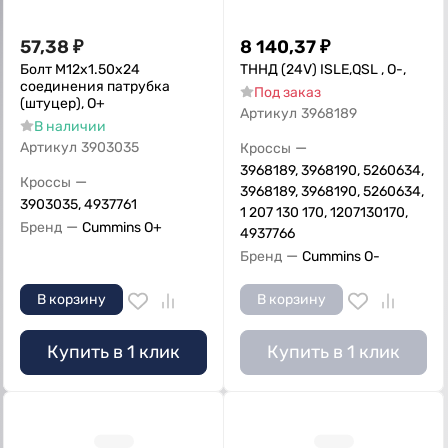
57,38
₽
8 140,37
₽
Болт M12x1.50x24
ТННД (24V) ISLE,QSL , О-,
соединения патрубка
Под заказ
(штуцер), О+
Артикул
3968189
В наличии
—
Артикул
3903035
Кроссы
3968189, 3968190, 5260634,
—
Кроссы
3968189, 3968190, 5260634,
3903035, 4937761
1 207 130 170, 1207130170,
—
Бренд
Cummins O+
4937766
—
Бренд
Cummins O-
В корзину
В корзину
Купить в 1 клик
Купить в 1 клик