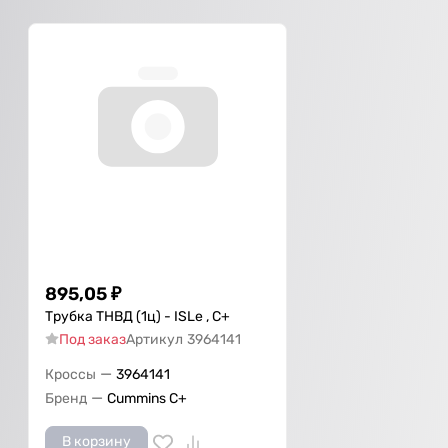
895,05
₽
Трубка ТНВД (1ц) - ISLe , С+
Под заказ
Артикул
3964141
—
Кроссы
3964141
—
Бренд
Cummins C+
В корзину