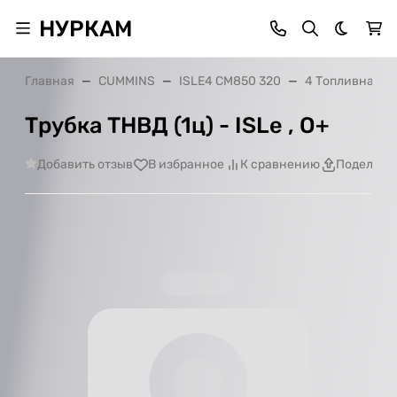
НУРКАМ
Темная 
Главная
CUMMINS
ISLE4 CM850 320
4 Топливная с
Трубка ТНВД (1ц) - ISLe , О+
Добавить отзыв
В избранное
К сравнению
Поделить