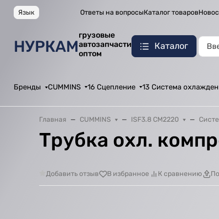
Язык
Ответы на вопросы
Каталог товаров
Новос
грузовые
НУРКАМ
автозапчасти
Каталог
оптом
Бренды
CUMMINS
16 Сцепление
13 Система охлажден
Главная
CUMMINS
ISF3.8 CM2220
Систе
Трубка охл. компр
Добавить отзыв
В избранное
К сравнению
По