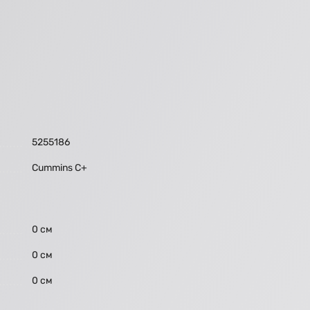
5255186
Cummins C+
0 см
0 см
0 см