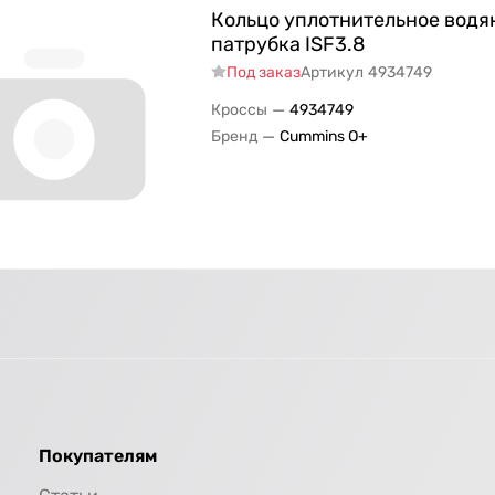
Кольцо уплотнительное водя
патрубка ISF3.8
Под заказ
Артикул
4934749
—
Кроссы
4934749
—
Бренд
Cummins O+
Покупателям