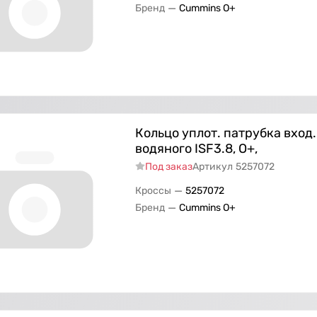
—
Бренд
Cummins O+
Кольцо уплот. патрубка вход.
водяного ISF3.8, О+,
Под заказ
Артикул
5257072
—
Кроссы
5257072
—
Бренд
Cummins O+