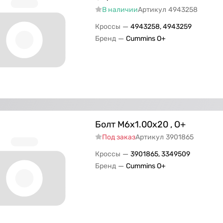
В наличии
Артикул
4943258
—
Кроссы
4943258, 4943259
—
Бренд
Cummins O+
Болт M6x1.00x20 , О+
Под заказ
Артикул
3901865
—
Кроссы
3901865, 3349509
—
Бренд
Cummins O+