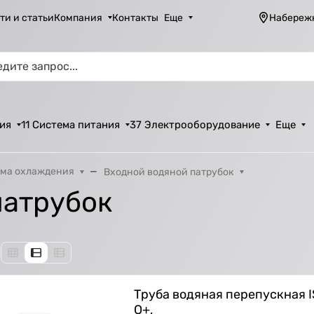
ти и статьи
Компания
Контакты
Еще
Набереж
ия
11 Система питания
37 Электрооборудование
Еще
ма охлаждения
Входной водяной патрубок
патрубок
Труба водяная перепускная IS
O+,