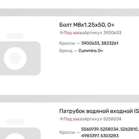
Болт M8x1.25x50, О+
Под заказ
Артикул
3900633
—
Кроссы
3900633, 3823261
—
Бренд
Cummins O+
Патрубок водяной входной ISF
Под заказ
Артикул
5258034
5565939, 5258034, 5262810,
—
Кроссы
4983397, 5303283