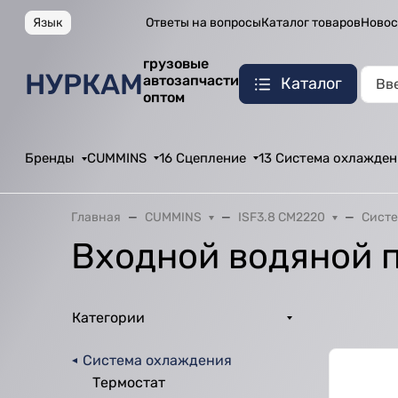
Язык
Ответы на вопросы
Каталог товаров
Новос
грузовые
НУРКАМ
автозапчасти
Каталог
оптом
Бренды
CUMMINS
16 Сцепление
13 Система охлажден
Главная
CUMMINS
ISF3.8 CM2220
Систе
Входной водяной 
Категории
Система охлаждения
Термостат