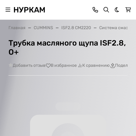
НУРКАМ
Темная 
Главная
CUMMINS
ISF2.8 CM2220
Система смазки
Трубка масляного щупа ISF2.8,
О+
Добавить отзыв
В избранное
К сравнению
Поделить